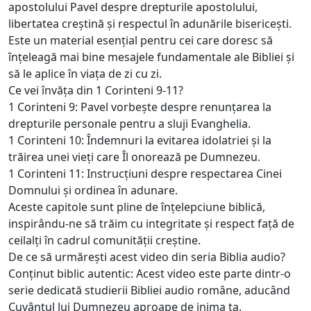
apostolului Pavel despre drepturile apostolului,
libertatea creștină și respectul în adunările bisericești.
Este un material esențial pentru cei care doresc să
înțeleagă mai bine mesajele fundamentale ale Bibliei și
să le aplice în viața de zi cu zi.
Ce vei învăța din 1 Corinteni 9-11?
1 Corinteni 9: Pavel vorbește despre renunțarea la
drepturile personale pentru a sluji Evanghelia.
1 Corinteni 10: Îndemnuri la evitarea idolatriei și la
trăirea unei vieți care Îl onorează pe Dumnezeu.
1 Corinteni 11: Instrucțiuni despre respectarea Cinei
Domnului și ordinea în adunare.
Aceste capitole sunt pline de înțelepciune biblică,
inspirându-ne să trăim cu integritate și respect față de
ceilalți în cadrul comunității creștine.
De ce să urmărești acest video din seria Biblia audio?
Conținut biblic autentic: Acest video este parte dintr-o
serie dedicată studierii Bibliei audio române, aducând
Cuvântul lui Dumnezeu aproape de inima ta.