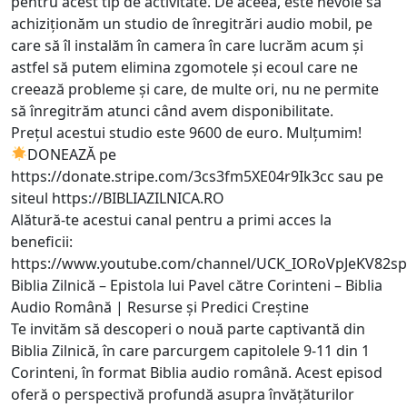
pentru acest tip de activitate. De aceea, este nevoie să
achiziționăm un studio de înregitrări audio mobil, pe
care să îl instalăm în camera în care lucrăm acum și
astfel să putem elimina zgomotele și ecoul care ne
creează probleme și care, de multe ori, nu ne permite
să înregitrăm atunci când avem disponibilitate.
Prețul acestui studio este 9600 de euro. Mulțumim!
DONEAZĂ pe
https://donate.stripe.com/3cs3fm5XE04r9Ik3cc
sau pe
siteul
https://BIBLIAZILNICA.RO
Alătură-te acestui canal pentru a primi acces la
beneficii:
https://www.youtube.com/channel/UCK_IORoVpJeKV82sp
Biblia Zilnică – Epistola lui Pavel către Corinteni – Biblia
Audio Română | Resurse și Predici Creștine
Te invităm să descoperi o nouă parte captivantă din
Biblia Zilnică, în care parcurgem capitolele 9-11 din 1
Corinteni, în format Biblia audio română. Acest episod
oferă o perspectivă profundă asupra învățăturilor