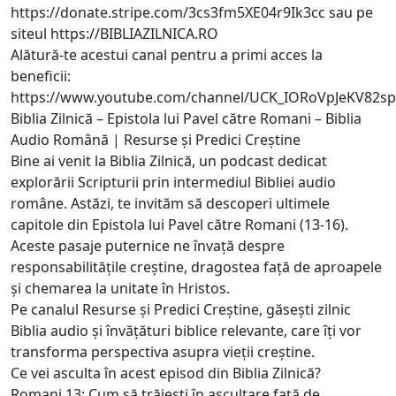
https://donate.stripe.com/3cs3fm5XE04r9Ik3cc
sau pe
siteul
https://BIBLIAZILNICA.RO
Alătură-te acestui canal pentru a primi acces la
beneficii:
https://www.youtube.com/channel/UCK_IORoVpJeKV82sp
Biblia Zilnică – Epistola lui Pavel către Romani – Biblia
Audio Română | Resurse și Predici Creștine
Bine ai venit la Biblia Zilnică, un podcast dedicat
explorării Scripturii prin intermediul Bibliei audio
române. Astăzi, te invităm să descoperi ultimele
capitole din Epistola lui Pavel către Romani (13-16).
Aceste pasaje puternice ne învață despre
responsabilitățile creștine, dragostea față de aproapele
și chemarea la unitate în Hristos.
Pe canalul Resurse și Predici Creștine, găsești zilnic
Biblia audio și învățături biblice relevante, care îți vor
transforma perspectiva asupra vieții creștine.
Ce vei asculta în acest episod din Biblia Zilnică?
Romani 13: Cum să trăiești în ascultare față de