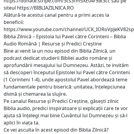
https://donate.stripe.com/3cs3fm5XE04r9Ik3cc
sau pe
siteul
https://BIBLIAZILNICA.RO
Alătură-te acestui canal pentru a primi acces la
beneficii:
https://www.youtube.com/channel/UCK_IORoVpJeKV82sp
Biblia Zilnică – Epistola lui Pavel către Corinteni – Biblia
Audio Română | Resurse și Predici Creștine
Bine ai venit la un nou episod din Biblia Zilnică, un
podcast dedicat studierii Bibliei audio române și
aprofundării mesajului lui Dumnezeu. Astăzi, te invităm
să descoperi începutul Epistolei lui Pavel către Corinteni
(1 Corinteni 1-4), unde apostolul Pavel abordează teme
fundamentale pentru biserică: unitatea, înțelepciunea
divină și chemarea la slujire.
Pe canalul Resurse și Predici Creștine, găsești zilnic
Biblia audio, predici inspiratoare și explicații care te vor
ajuta să înțelegi mai bine Cuvântul lui Dumnezeu și să-l
aplici în viața ta.
Ce vei asculta în acest episod din Biblia Zilnică?