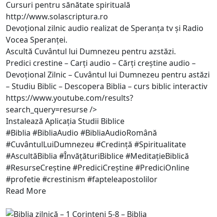
Cursuri pentru sănătate spirituală
http://www.solascriptura.ro
Devoțional zilnic audio realizat de Speranța tv și Radio
Vocea Speranței.
Ascultă Cuvântul lui Dumnezeu pentru azstăzi.
Predici crestine – Carți audio – Cărți creștine audio –
Devoțional Zilnic – Cuvântul lui Dumnezeu pentru astăzi
– Studiu Biblic – Descopera Biblia – curs biblic interactiv
https://www.youtube.com/results?
search_query=resurse
/>
Instalează Aplicația Studii Biblice
#Biblia #BibliaAudio #BibliaAudioRomână
#CuvântulLuiDumnezeu #Credință #Spiritualitate
#AscultăBiblia #ÎnvățăturiBiblice #MeditațieBiblică
#ResurseCreștine #PrediciCreștine #PrediciOnline
#profetie #crestinism #fapteleapostolilor
Read More