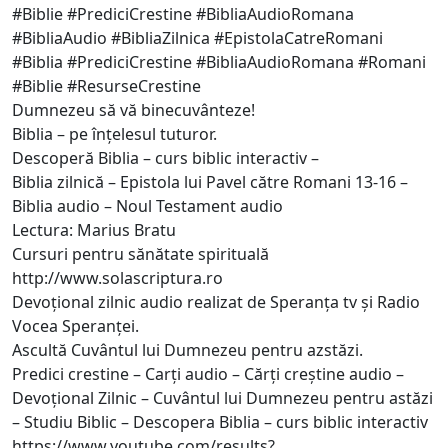
#Biblie #PrediciCrestine #BibliaAudioRomana
#BibliaAudio #BibliaZilnica #EpistolaCatreRomani
#Biblia #PrediciCrestine #BibliaAudioRomana #Romani
#Biblie #ResurseCrestine
Dumnezeu să vă binecuvânteze!
Biblia – pe înțelesul tuturor.
Descoperă Biblia – curs biblic interactiv –
Biblia zilnică – Epistola lui Pavel către Romani 13-16 –
Biblia audio – Noul Testament audio
Lectura: Marius Bratu
Cursuri pentru sănătate spirituală
http://www.solascriptura.ro
Devoțional zilnic audio realizat de Speranța tv și Radio
Vocea Speranței.
Ascultă Cuvântul lui Dumnezeu pentru azstăzi.
Predici crestine – Carți audio – Cărți creștine audio –
Devoțional Zilnic – Cuvântul lui Dumnezeu pentru astăzi
– Studiu Biblic – Descopera Biblia – curs biblic interactiv
https://www.youtube.com/results?