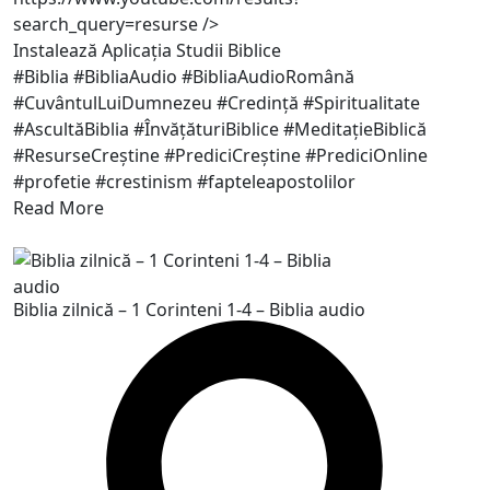
search_query=resurse
/>
Instalează Aplicația Studii Biblice
#Biblia #BibliaAudio #BibliaAudioRomână
#CuvântulLuiDumnezeu #Credință #Spiritualitate
#AscultăBiblia #ÎnvățăturiBiblice #MeditațieBiblică
#ResurseCreștine #PrediciCreștine #PrediciOnline
#profetie #crestinism #fapteleapostolilor
Read More
Biblia zilnică – 1 Corinteni 1-4 – Biblia audio