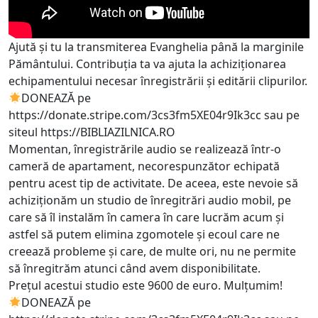
Ajută și tu la transmiterea Evanghelia până la marginile
Pământului. Contribuția ta va ajuta la achiziționarea
echipamentului necesar înregistrării și editării clipurilor.
DONEAZĂ pe
https://donate.stripe.com/3cs3fm5XE04r9Ik3cc
sau pe
siteul
https://BIBLIAZILNICA.RO
Momentan, înregistrările audio se realizează într-o
cameră de apartament, necorespunzător echipată
pentru acest tip de activitate. De aceea, este nevoie să
achiziționăm un studio de înregitrări audio mobil, pe
care să îl instalăm în camera în care lucrăm acum și
astfel să putem elimina zgomotele și ecoul care ne
creează probleme și care, de multe ori, nu ne permite
să înregitrăm atunci când avem disponibilitate.
Prețul acestui studio este 9600 de euro. Mulțumim!
DONEAZĂ pe