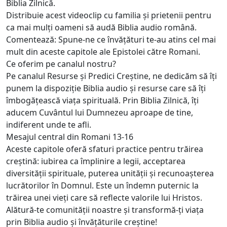
Biblia Zilnică.
Distribuie acest videoclip cu familia și prietenii pentru
ca mai mulți oameni să audă Biblia audio română.
Comentează: Spune-ne ce învățături te-au atins cel mai
mult din aceste capitole ale Epistolei către Romani.
Ce oferim pe canalul nostru?
Pe canalul Resurse și Predici Creștine, ne dedicăm să îți
punem la dispoziție Biblia audio și resurse care să îți
îmbogățească viața spirituală. Prin Biblia Zilnică, îți
aducem Cuvântul lui Dumnezeu aproape de tine,
indiferent unde te afli.
Mesajul central din Romani 13-16
Aceste capitole oferă sfaturi practice pentru trăirea
creștină: iubirea ca împlinire a legii, acceptarea
diversității spirituale, puterea unității și recunoașterea
lucrătorilor în Domnul. Este un îndemn puternic la
trăirea unei vieți care să reflecte valorile lui Hristos.
Alătură-te comunității noastre și transformă-ți viața
prin Biblia audio și învățăturile creștine!