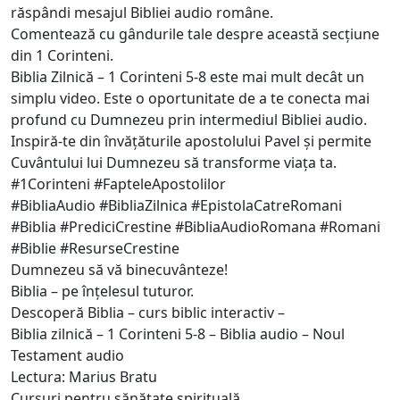
răspândi mesajul Bibliei audio române.
Comentează cu gândurile tale despre această secțiune
din 1 Corinteni.
Biblia Zilnică – 1 Corinteni 5-8 este mai mult decât un
simplu video. Este o oportunitate de a te conecta mai
profund cu Dumnezeu prin intermediul Bibliei audio.
Inspiră-te din învățăturile apostolului Pavel și permite
Cuvântului lui Dumnezeu să transforme viața ta.
#1Corinteni #FapteleApostolilor
#BibliaAudio #BibliaZilnica #EpistolaCatreRomani
#Biblia #PrediciCrestine #BibliaAudioRomana #Romani
#Biblie #ResurseCrestine
Dumnezeu să vă binecuvânteze!
Biblia – pe înțelesul tuturor.
Descoperă Biblia – curs biblic interactiv –
Biblia zilnică – 1 Corinteni 5-8 – Biblia audio – Noul
Testament audio
Lectura: Marius Bratu
Cursuri pentru sănătate spirituală