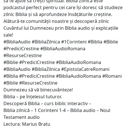
să te ajute să crești spiritual. Biblia Zilnică este
podcastul perfect pentru cei care își doresc să studieze
zilnic Biblia și să aprofundeze învățăturile creștine.
Alătură-te comunității noastre și descoperă zilnic
Cuvântul lui Dumnezeu prin Biblia audio și explicațiile
sale!
#BibliaAudio #BibliaZilnica #1Corinteni #Biblia #Biblie
#PrediciCrestine #BibliaAudioRomana
#ResurseCrestine
#Biblie #PrediciCrestine #BibliaAudioRomana
#BibliaAudio #BibliaZilnica #EpistolaCatreRomani
#Biblia #PrediciCrestine #BibliaAudioRomana #Romani
#Biblie #ResurseCrestine
Dumnezeu să vă binecuvânteze!
Biblia – pe înțelesul tuturor.
Descoperă Biblia – curs biblic interactiv –
Biblia zilnică – 1 Corinteni 1-4 – Biblia audio – Noul
Testament audio
Lectura: Marius Bratu