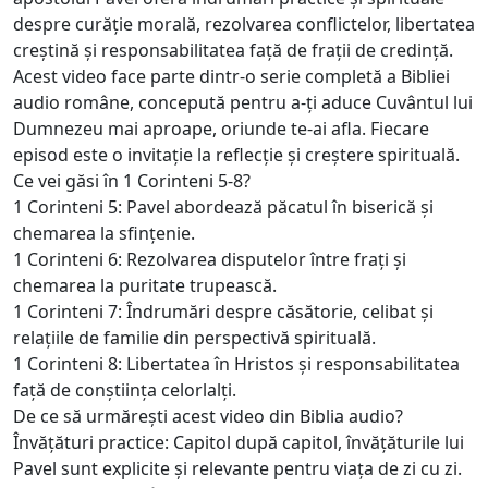
despre curăție morală, rezolvarea conflictelor, libertatea
creștină și responsabilitatea față de frații de credință.
Acest video face parte dintr-o serie completă a Bibliei
audio române, concepută pentru a-ți aduce Cuvântul lui
Dumnezeu mai aproape, oriunde te-ai afla. Fiecare
episod este o invitație la reflecție și creștere spirituală.
Ce vei găsi în 1 Corinteni 5-8?
1 Corinteni 5: Pavel abordează păcatul în biserică și
chemarea la sfințenie.
1 Corinteni 6: Rezolvarea disputelor între frați și
chemarea la puritate trupească.
1 Corinteni 7: Îndrumări despre căsătorie, celibat și
relațiile de familie din perspectivă spirituală.
1 Corinteni 8: Libertatea în Hristos și responsabilitatea
față de conștiința celorlalți.
De ce să urmărești acest video din Biblia audio?
Învățături practice: Capitol după capitol, învățăturile lui
Pavel sunt explicite și relevante pentru viața de zi cu zi.