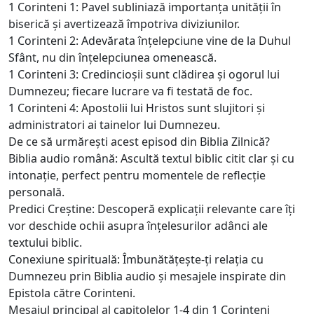
1 Corinteni 1: Pavel subliniază importanța unității în
biserică și avertizează împotriva diviziunilor.
1 Corinteni 2: Adevărata înțelepciune vine de la Duhul
Sfânt, nu din înțelepciunea omenească.
1 Corinteni 3: Credincioșii sunt clădirea și ogorul lui
Dumnezeu; fiecare lucrare va fi testată de foc.
1 Corinteni 4: Apostolii lui Hristos sunt slujitori și
administratori ai tainelor lui Dumnezeu.
De ce să urmărești acest episod din Biblia Zilnică?
Biblia audio română: Ascultă textul biblic citit clar și cu
intonație, perfect pentru momentele de reflecție
personală.
Predici Creștine: Descoperă explicații relevante care îți
vor deschide ochii asupra înțelesurilor adânci ale
textului biblic.
Conexiune spirituală: Îmbunătățește-ți relația cu
Dumnezeu prin Biblia audio și mesajele inspirate din
Epistola către Corinteni.
Mesajul principal al capitolelor 1-4 din 1 Corinteni