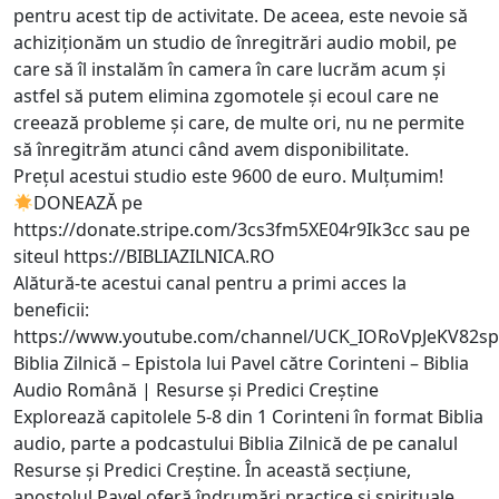
pentru acest tip de activitate. De aceea, este nevoie să
achiziționăm un studio de înregitrări audio mobil, pe
care să îl instalăm în camera în care lucrăm acum și
astfel să putem elimina zgomotele și ecoul care ne
creează probleme și care, de multe ori, nu ne permite
să înregitrăm atunci când avem disponibilitate.
Prețul acestui studio este 9600 de euro. Mulțumim!
DONEAZĂ pe
https://donate.stripe.com/3cs3fm5XE04r9Ik3cc
sau pe
siteul
https://BIBLIAZILNICA.RO
Alătură-te acestui canal pentru a primi acces la
beneficii:
https://www.youtube.com/channel/UCK_IORoVpJeKV82sp
Biblia Zilnică – Epistola lui Pavel către Corinteni – Biblia
Audio Română | Resurse și Predici Creștine
Explorează capitolele 5-8 din 1 Corinteni în format Biblia
audio, parte a podcastului Biblia Zilnică de pe canalul
Resurse și Predici Creștine. În această secțiune,
apostolul Pavel oferă îndrumări practice și spirituale