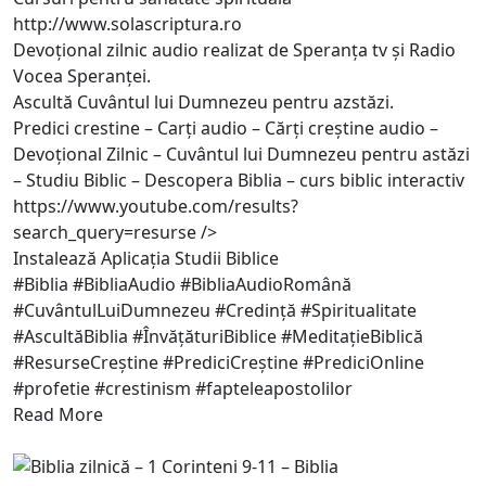
http://www.solascriptura.ro
Devoțional zilnic audio realizat de Speranța tv și Radio
Vocea Speranței.
Ascultă Cuvântul lui Dumnezeu pentru azstăzi.
Predici crestine – Carți audio – Cărți creștine audio –
Devoțional Zilnic – Cuvântul lui Dumnezeu pentru astăzi
– Studiu Biblic – Descopera Biblia – curs biblic interactiv
https://www.youtube.com/results?
search_query=resurse
/>
Instalează Aplicația Studii Biblice
#Biblia #BibliaAudio #BibliaAudioRomână
#CuvântulLuiDumnezeu #Credință #Spiritualitate
#AscultăBiblia #ÎnvățăturiBiblice #MeditațieBiblică
#ResurseCreștine #PrediciCreștine #PrediciOnline
#profetie #crestinism #fapteleapostolilor
Read More