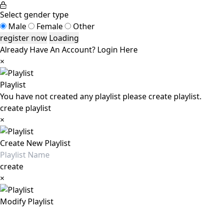
Select gender type
Male
Female
Other
Loading
Already Have An Account?
Login Here
×
Playlist
You have not created any playlist please create playlist.
create playlist
×
Create New Playlist
create
×
Modify Playlist