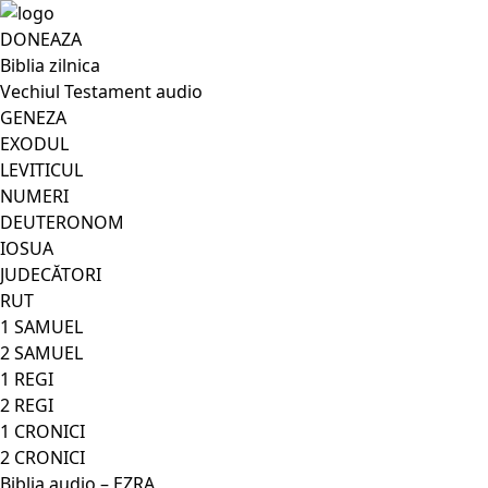
DONEAZA
Biblia zilnica
Vechiul Testament audio
GENEZA
EXODUL
LEVITICUL
NUMERI
DEUTERONOM
IOSUA
JUDECĂTORI
RUT
1 SAMUEL
2 SAMUEL
1 REGI
2 REGI
1 CRONICI
2 CRONICI
Biblia audio – EZRA