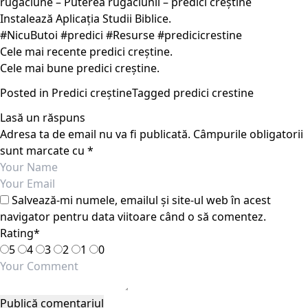
rugăciune – Puterea rugăciunii – predici creștine
Instalează Aplicația Studii Biblice.
#NicuButoi #predici #Resurse #predicicrestine
Cele mai recente predici creștine.
Cele mai bune predici creștine.
Posted in
Predici creștine
Tagged
predici crestine
Lasă un răspuns
Adresa ta de email nu va fi publicată.
Câmpurile obligatorii
sunt marcate cu
*
Salvează-mi numele, emailul și site-ul web în acest
navigator pentru data viitoare când o să comentez.
Rating
*
5
4
3
2
1
0