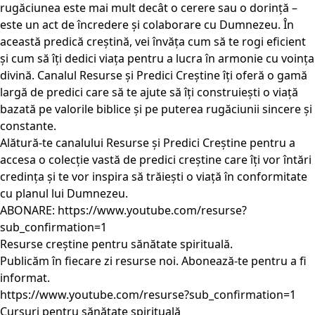
rugăciunea este mai mult decât o cerere sau o dorință –
este un act de încredere și colaborare cu Dumnezeu. În
această predică creștină, vei învăța cum să te rogi eficient
și cum să îți dedici viața pentru a lucra în armonie cu voința
divină. Canalul Resurse și Predici Creștine îți oferă o gamă
largă de predici care să te ajute să îți construiești o viață
bazată pe valorile biblice și pe puterea rugăciunii sincere și
constante.
Alătură-te canalului Resurse și Predici Creștine pentru a
accesa o colecție vastă de predici creștine care îți vor întări
credința și te vor inspira să trăiești o viață în conformitate
cu planul lui Dumnezeu.
ABONARE: https://www.youtube.com/resurse?
sub_confirmation=1
Resurse creștine pentru sănătate spirituală.
Publicăm în fiecare zi resurse noi. Abonează-te pentru a fi
informat.
https://www.youtube.com/resurse?sub_confirmation=1
Cursuri pentru sănătate spirituală