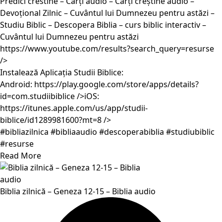
Predici crestine – Carți audio – Cărți creștine audio –
Devoțional Zilnic – Cuvântul lui Dumnezeu pentru astăzi –
Studiu Biblic – Descopera Biblia – curs biblic interactiv –
Cuvântul lui Dumnezeu pentru astăzi
https://www.youtube.com/results?search_query=resurse
/>
Instalează Aplicația Studii Biblice:
Android:
https://play.google.com/store/apps/details?
id=com.studiibiblice
/>iOS:
https://itunes.apple.com/us/app/studii-
biblice/id1289981600?mt=8
/>
#bibliazilnica #bibliaaudio #descoperabiblia #studiubiblic
#resurse
Read More
Biblia zilnică – Geneza 12-15 – Biblia audio