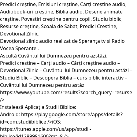
Predici creștine, Emisiuni creștine, Cărți creștine audio,
Audiobook-uri creștine, Biblia audio, Desene animate
creștine, Povestiri creștine pentru copii, Studiu biblic,
Resurse creștine, Scoala de Sabat, Predici Crestine,
Devotional Zilnic.
Devoțional zilnic audio realizat de Speranța tv și Radio
Vocea Speranței.
Ascultă Cuvântul lui Dumnezeu pentru azstăzi.
Predici crestine – Carți audio – Cărți creștine audio –
Devoțional Zilnic – Cuvântul lui Dumnezeu pentru astăzi –
Studiu Biblic – Descopera Biblia – curs biblic interactiv –
Cuvântul lui Dumnezeu pentru astăzi
https://www.youtube.com/results?search_query=resurse
/>
Instalează Aplicația Studii Biblice:
Android:
https://play.google.com/store/apps/details?
id=com.studiibiblice
/>iOS:
https://itunes.apple.com/us/app/studii-
biblice/id1289981600?mt=8
/>