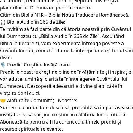
a Gomorei, reflectând asupra înțelepciunii divine și a
planurilor lui Dumnezeu pentru omenire.
Citim din Biblia NTR – Biblia Noua Traducere Românească.
🎧 Biblia Audio în 365 de Zile:
Te invităm să faci parte din călătoria noastră prin Cuvântul
lui Dumnezeu cu „Biblia Audio în 365 de Zile”. Ascultând
Biblia în fiecare zi, vom experimenta întreaga poveste a
Cuvântului său, conectându-ne la înțelepciunea și harul său
divin.
🎙️ Predici Creștine Învățătoare:
Predicile noastre creștine pline de învățăminte și inspirație
vor aduce lumină și claritate în înțelegerea Cuvântului lui
Dumnezeu. Descoperă adevărurile divine și aplică-le în
viața ta de zi cu zi.
🤝 Alătură-te Comunității Noastre:
Suntem o comunitate deschisă, pregătită să împărtășească
învățături și să sprijine creștinii în călătoria lor spirituală.
Abonează-te pentru a fi la curent cu ultimele predici și
resurse spirituale relevante.