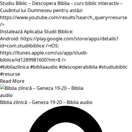
Studiu Biblic – Descopera Biblia – curs biblic interactiv –
Cuvântul lui Dumnezeu pentru astăzi
https://www.youtube.com/results?search_query=resurse
/>
Instalează Aplicația Studii Biblice:
Android:
https://play.google.com/store/apps/details?
id=com.studiibiblice
/>iOS:
https://itunes.apple.com/us/app/studii-
biblice/id1289981600?mt=8
/>
#bibliazilnica #bibliaaudio #descoperabiblia #studiubiblic
#resurse
Read More
Biblia zilnică – Geneza 19-20 – Biblia audio