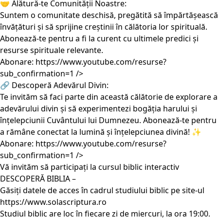
🤝 Alătură-te Comunității Noastre:
Suntem o comunitate deschisă, pregătită să împărtășească
învățături și să sprijine creștinii în călătoria lor spirituală.
Abonează-te pentru a fi la curent cu ultimele predici și
resurse spirituale relevante.
Abonare:
https://www.youtube.com/resurse?
sub_confirmation=1
/>
🔗 Descoperă Adevărul Divin:
Te invităm să faci parte din această călătorie de explorare a
adevărului divin și să experimentezi bogăția harului și
înțelepciunii Cuvântului lui Dumnezeu. Abonează-te pentru
a rămâne conectat la lumină și înțelepciunea divină! ✨
Abonare:
https://www.youtube.com/resurse?
sub_confirmation=1
/>
Vă invităm să participați la cursul biblic interactiv
DESCOPERĂ BIBLIA –
Găsiți datele de acces în cadrul studiului biblic pe site-ul
https://www.solascriptura.ro
Studiul biblic are loc în fiecare zi de miercuri, la ora 19:00.