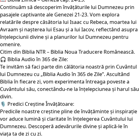
Continuăm să descoperim învățăturile lui Dumnezeu prin
pasajele captivante ale Genezei 21-23. Vom explora
relatările despre căsătoria lui Isaac cu Rebeca, moartea lui
Avraam și nașterea lui Esau și a lui Iacov, reflectând asupra
înțelepciunii divine și a planurilor lui Dumnezeu pentru
omenire.
Citim din Biblia NTR – Biblia Noua Traducere Românească.
🎧 Biblia Audio în 365 de Zile:
Te invităm să faci parte din călătoria noastră prin Cuvântul
lui Dumnezeu cu „Biblia Audio în 365 de Zile”. Ascultând
Biblia în fiecare zi, vom experimenta întreaga poveste a
Cuvântului său, conectându-ne la înțelepciunea și harul său
divin.
🎙️ Predici Creștine Învățătoare:
Predicile noastre creștine pline de învățăminte și inspirație
vor aduce lumină și claritate în înțelegerea Cuvântului lui
Dumnezeu. Descoperă adevărurile divine și aplică-le în
viața ta de zi cu zi.