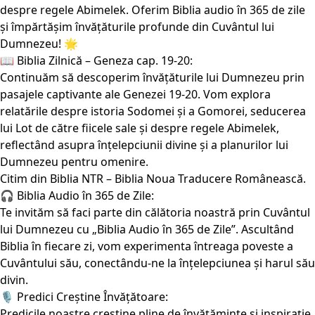
despre regele Abimelek. Oferim Biblia audio în 365 de zile
și împărtășim învățăturile profunde din Cuvântul lui
Dumnezeu! 🌟
📖 Biblia Zilnică – Geneza cap. 19-20:
Continuăm să descoperim învățăturile lui Dumnezeu prin
pasajele captivante ale Genezei 19-20. Vom explora
relatările despre istoria Sodomei și a Gomorei, seducerea
lui Lot de către fiicele sale și despre regele Abimelek,
reflectând asupra înțelepciunii divine și a planurilor lui
Dumnezeu pentru omenire.
Citim din Biblia NTR – Biblia Noua Traducere Românească.
🎧 Biblia Audio în 365 de Zile:
Te invităm să faci parte din călătoria noastră prin Cuvântul
lui Dumnezeu cu „Biblia Audio în 365 de Zile”. Ascultând
Biblia în fiecare zi, vom experimenta întreaga poveste a
Cuvântului său, conectându-ne la înțelepciunea și harul său
divin.
🎙️ Predici Creștine Învățătoare:
Predicile noastre creștine pline de învățăminte și inspirație