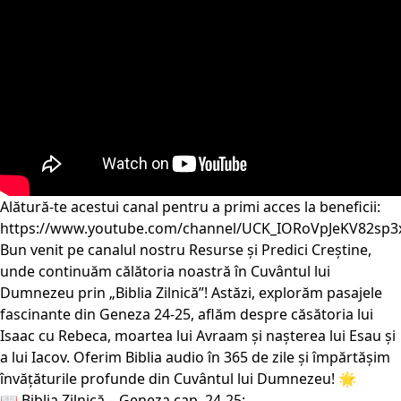
Alătură-te acestui canal pentru a primi acces la beneficii:
https://www.youtube.com/channel/UCK_IORoVpJeKV82sp3
Bun venit pe canalul nostru Resurse și Predici Creștine,
unde continuăm călătoria noastră în Cuvântul lui
Dumnezeu prin „Biblia Zilnică”! Astăzi, explorăm pasajele
fascinante din Geneza 24-25, aflăm despre căsătoria lui
Isaac cu Rebeca, moartea lui Avraam și nașterea lui Esau și
a lui Iacov. Oferim Biblia audio în 365 de zile și împărtășim
învățăturile profunde din Cuvântul lui Dumnezeu! 🌟
📖 Biblia Zilnică – Geneza cap. 24-25: