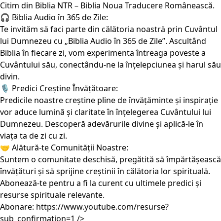
Citim din Biblia NTR – Biblia Noua Traducere Românească.
🎧 Biblia Audio în 365 de Zile:
Te invităm să faci parte din călătoria noastră prin Cuvântul
lui Dumnezeu cu „Biblia Audio în 365 de Zile”. Ascultând
Biblia în fiecare zi, vom experimenta întreaga poveste a
Cuvântului său, conectându-ne la înțelepciunea și harul său
divin.
🎙️ Predici Creștine Învățătoare:
Predicile noastre creștine pline de învățăminte și inspirație
vor aduce lumină și claritate în înțelegerea Cuvântului lui
Dumnezeu. Descoperă adevărurile divine și aplică-le în
viața ta de zi cu zi.
🤝 Alătură-te Comunității Noastre:
Suntem o comunitate deschisă, pregătită să împărtășească
învățături și să sprijine creștinii în călătoria lor spirituală.
Abonează-te pentru a fi la curent cu ultimele predici și
resurse spirituale relevante.
Abonare:
https://www.youtube.com/resurse?
sub_confirmation=1
/>