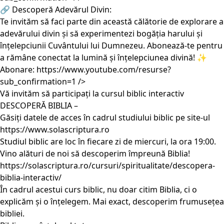
🔗 Descoperă Adevărul Divin:
Te invităm să faci parte din această călătorie de explorare a
adevărului divin și să experimentezi bogăția harului și
înțelepciunii Cuvântului lui Dumnezeu. Abonează-te pentru
a rămâne conectat la lumină și înțelepciunea divină! ✨
Abonare:
https://www.youtube.com/resurse?
sub_confirmation=1
/>
Vă invităm să participați la cursul biblic interactiv
DESCOPERĂ BIBLIA –
Găsiți datele de acces în cadrul studiului biblic pe site-ul
https://www.solascriptura.ro
Studiul biblic are loc în fiecare zi de miercuri, la ora 19:00.
Vino alături de noi să descoperim împreună Biblia!
https://solascriptura.ro/cursuri/spiritualitate/descopera-
biblia-interactiv/
În cadrul acestui curs biblic, nu doar citim Biblia, ci o
explicăm și o înțelegem. Mai exact, descoperim frumusețea
bibliei.