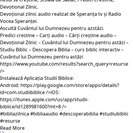
Devotional Zilnic.
Devoțional zilnic audio realizat de Speranța tv și Radio
Vocea Speranței.
Ascultă Cuvântul lui Dumnezeu pentru azstăzi.
Predici crestine – Carți audio – Cărți creștine audio –
Devoțional Zilnic – Cuvântul lui Dumnezeu pentru astăzi –
Studiu Biblic – Descopera Biblia – curs biblic interactiv –
Cuvântul lui Dumnezeu pentru astăzi
https://www.youtube.com/results?search_query=resurse
/>
Instalează Aplicația Studii Biblice:
Android:
https://play.google.com/store/apps/details?
id=com.studiibiblice
/>iOS:
https://itunes.apple.com/us/app/studii-
biblice/id1289981600?mt=8
/>
#bibliazilnica #bibliaaudio #descoperabiblia #studiubiblic
#resurse
Read More