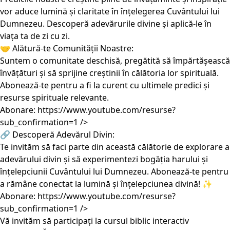
vor aduce lumină și claritate în înțelegerea Cuvântului lui
Dumnezeu. Descoperă adevărurile divine și aplică-le în
viața ta de zi cu zi.
🤝 Alătură-te Comunității Noastre:
Suntem o comunitate deschisă, pregătită să împărtășească
învățături și să sprijine creștinii în călătoria lor spirituală.
Abonează-te pentru a fi la curent cu ultimele predici și
resurse spirituale relevante.
Abonare:
https://www.youtube.com/resurse?
sub_confirmation=1
/>
🔗 Descoperă Adevărul Divin:
Te invităm să faci parte din această călătorie de explorare a
adevărului divin și să experimentezi bogăția harului și
înțelepciunii Cuvântului lui Dumnezeu. Abonează-te pentru
a rămâne conectat la lumină și înțelepciunea divină! ✨
Abonare:
https://www.youtube.com/resurse?
sub_confirmation=1
/>
Vă invităm să participați la cursul biblic interactiv