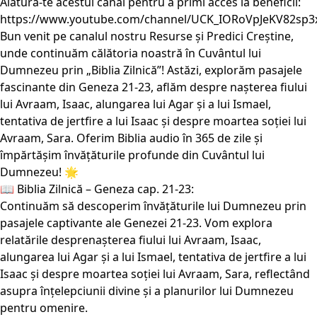
Alătură-te acestui canal pentru a primi acces la beneficii:
https://www.youtube.com/channel/UCK_IORoVpJeKV82sp3
Bun venit pe canalul nostru Resurse și Predici Creștine,
unde continuăm călătoria noastră în Cuvântul lui
Dumnezeu prin „Biblia Zilnică”! Astăzi, explorăm pasajele
fascinante din Geneza 21-23, aflăm despre nașterea fiului
lui Avraam, Isaac, alungarea lui Agar și a lui Ismael,
tentativa de jertfire a lui Isaac și despre moartea soției lui
Avraam, Sara. Oferim Biblia audio în 365 de zile și
împărtășim învățăturile profunde din Cuvântul lui
Dumnezeu! 🌟
📖 Biblia Zilnică – Geneza cap. 21-23:
Continuăm să descoperim învățăturile lui Dumnezeu prin
pasajele captivante ale Genezei 21-23. Vom explora
relatările desprenașterea fiului lui Avraam, Isaac,
alungarea lui Agar și a lui Ismael, tentativa de jertfire a lui
Isaac și despre moartea soției lui Avraam, Sara, reflectând
asupra înțelepciunii divine și a planurilor lui Dumnezeu
pentru omenire.