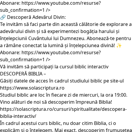
Abonare:
https://www.youtube.com/resurse?
sub_confirmation=1
/>
🔗 Descoperă Adevărul Divin:
Te invităm să faci parte din această călătorie de explorare a
adevărului divin și să experimentezi bogăția harului și
înțelepciunii Cuvântului lui Dumnezeu. Abonează-te pentru
a rămâne conectat la lumină și înțelepciunea divină! ✨
Abonare:
https://www.youtube.com/resurse?
sub_confirmation=1
/>
Vă invităm să participați la cursul biblic interactiv
DESCOPERĂ BIBLIA –
Găsiți datele de acces în cadrul studiului biblic pe site-ul
https://www.solascriptura.ro
Studiul biblic are loc în fiecare zi de miercuri, la ora 19:00.
Vino alături de noi să descoperim împreună Biblia!
https://solascriptura.ro/cursuri/spiritualitate/descopera-
biblia-interactiv/
În cadrul acestui curs biblic, nu doar citim Biblia, ci o
explicăm și o înțelegem. Mai exact, descoperim frumusețea