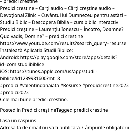
– predici creștine
Predici crestine – Carți audio – Cărți creștine audio –
Devoțional Zilnic – Cuvântul lui Dumnezeu pentru astăzi –
Studiu Biblic – Descoperă Biblia – curs biblic interactiv
Predici creștine – Laurențiu Ionescu – Încotro, Doamne?
Quo vadis, Domine? – predici crestine
https://www.youtube.com/results?search_query=resurse
Instalează Aplicația Studii Biblice:
Android: https://play.google.com/store/apps/details?
id=com.studiibiblice
iOS: https://itunes.apple.com/us/app/studii-
biblice/id1289981600?mt=8
#predici #valentindanaiata #Resurse #predicicrestine2023
#predici2023
Cele mai bune predici creștine.
Posted in
Predici creștine
Tagged
predici crestine
Lasă un răspuns
Adresa ta de email nu va fi publicată.
Câmpurile obligatorii