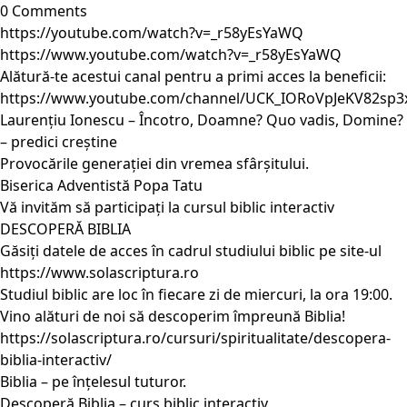
0 Comments
https://youtube.com/watch?v=_r58yEsYaWQ
https://www.youtube.com/watch?v=_r58yEsYaWQ
Alătură-te acestui canal pentru a primi acces la beneficii:
https://www.youtube.com/channel/UCK_IORoVpJeKV82sp3
Laurențiu Ionescu – Încotro, Doamne? Quo vadis, Domine?
– predici creștine
Provocările generației din vremea sfârșitului.
Biserica Adventistă Popa Tatu
Vă invităm să participați la cursul biblic interactiv
DESCOPERĂ BIBLIA
Găsiți datele de acces în cadrul studiului biblic pe site-ul
https://www.solascriptura.ro
Studiul biblic are loc în fiecare zi de miercuri, la ora 19:00.
Vino alături de noi să descoperim împreună Biblia!
https://solascriptura.ro/cursuri/spiritualitate/descopera-
biblia-interactiv/
Biblia – pe înțelesul tuturor.
Descoperă Biblia – curs biblic interactiv