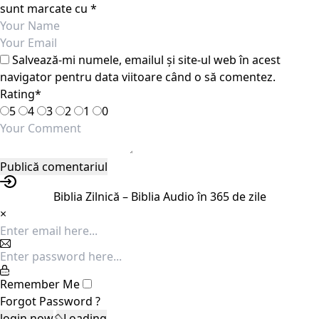
sunt marcate cu
*
Salvează-mi numele, emailul și site-ul web în acest
navigator pentru data viitoare când o să comentez.
Rating
*
5
4
3
2
1
0
Biblia Zilnică – Biblia Audio în 365 de zile
×
Remember Me
Forgot Password ?
Loading