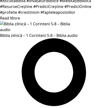
#AscultăBiblia #ÎnvățăturiBiblice #MeditațieBiblică
#ResurseCreștine #PrediciCreștine #PrediciOnline
#profetie #crestinism #fapteleapostolilor
Read More
Biblia zilnică – 1 Corinteni 5-8 – Biblia audio