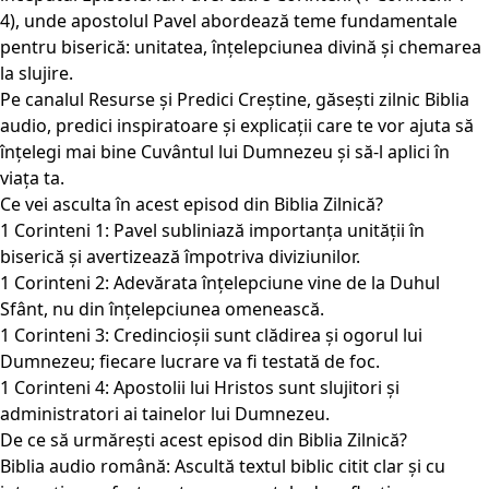
4), unde apostolul Pavel abordează teme fundamentale
pentru biserică: unitatea, înțelepciunea divină și chemarea
la slujire.
Pe canalul Resurse și Predici Creștine, găsești zilnic Biblia
audio, predici inspiratoare și explicații care te vor ajuta să
înțelegi mai bine Cuvântul lui Dumnezeu și să-l aplici în
viața ta.
Ce vei asculta în acest episod din Biblia Zilnică?
1 Corinteni 1: Pavel subliniază importanța unității în
biserică și avertizează împotriva diviziunilor.
1 Corinteni 2: Adevărata înțelepciune vine de la Duhul
Sfânt, nu din înțelepciunea omenească.
1 Corinteni 3: Credincioșii sunt clădirea și ogorul lui
Dumnezeu; fiecare lucrare va fi testată de foc.
1 Corinteni 4: Apostolii lui Hristos sunt slujitori și
administratori ai tainelor lui Dumnezeu.
De ce să urmărești acest episod din Biblia Zilnică?
Biblia audio română: Ascultă textul biblic citit clar și cu