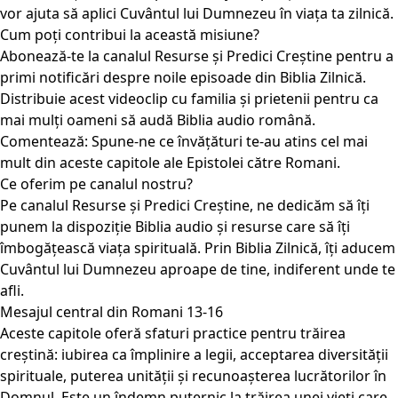
vor ajuta să aplici Cuvântul lui Dumnezeu în viața ta zilnică.
Cum poți contribui la această misiune?
Abonează-te la canalul Resurse și Predici Creștine pentru a
primi notificări despre noile episoade din Biblia Zilnică.
Distribuie acest videoclip cu familia și prietenii pentru ca
mai mulți oameni să audă Biblia audio română.
Comentează: Spune-ne ce învățături te-au atins cel mai
mult din aceste capitole ale Epistolei către Romani.
Ce oferim pe canalul nostru?
Pe canalul Resurse și Predici Creștine, ne dedicăm să îți
punem la dispoziție Biblia audio și resurse care să îți
îmbogățească viața spirituală. Prin Biblia Zilnică, îți aducem
Cuvântul lui Dumnezeu aproape de tine, indiferent unde te
afli.
Mesajul central din Romani 13-16
Aceste capitole oferă sfaturi practice pentru trăirea
creștină: iubirea ca împlinire a legii, acceptarea diversității
spirituale, puterea unității și recunoașterea lucrătorilor în
Domnul. Este un îndemn puternic la trăirea unei vieți care