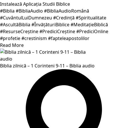
Instalează Aplicația Studii Biblice
#Biblia #BibliaAudio #BibliaAudioRomână
#CuvântulLuiDumnezeu #Credință #Spiritualitate
#AscultăBiblia #ÎnvățăturiBiblice #MeditațieBiblică
#ResurseCreștine #PrediciCreștine #PrediciOnline
#profetie #crestinism #fapteleapostolilor
Read More
Biblia zilnică – 1 Corinteni 9-11 – Biblia audio