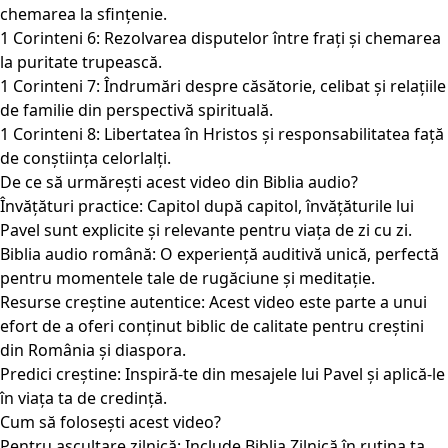
chemarea la sfințenie.
1 Corinteni 6: Rezolvarea disputelor între frați și chemarea
la puritate trupească.
1 Corinteni 7: Îndrumări despre căsătorie, celibat și relațiile
de familie din perspectivă spirituală.
1 Corinteni 8: Libertatea în Hristos și responsabilitatea față
de conștiința celorlalți.
De ce să urmărești acest video din Biblia audio?
Învățături practice: Capitol după capitol, învățăturile lui
Pavel sunt explicite și relevante pentru viața de zi cu zi.
Biblia audio română: O experiență auditivă unică, perfectă
pentru momentele tale de rugăciune și meditație.
Resurse creștine autentice: Acest video este parte a unui
efort de a oferi conținut biblic de calitate pentru creștini
din România și diaspora.
Predici creștine: Inspiră-te din mesajele lui Pavel și aplică-le
în viața ta de credință.
Cum să folosești acest video?
Pentru ascultare zilnică: Include Biblia Zilnică în rutina ta