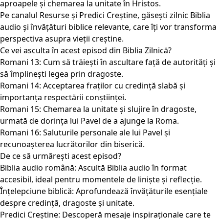
aproapele și chemarea la unitate în Hristos.
Pe canalul Resurse și Predici Creștine, găsești zilnic Biblia
audio și învățături biblice relevante, care îți vor transforma
perspectiva asupra vieții creștine.
Ce vei asculta în acest episod din Biblia Zilnică?
Romani 13: Cum să trăiești în ascultare față de autorități și
să împlinești legea prin dragoste.
Romani 14: Acceptarea fraților cu credință slabă și
importanța respectării conștiinței.
Romani 15: Chemarea la unitate și slujire în dragoste,
urmată de dorința lui Pavel de a ajunge la Roma.
Romani 16: Saluturile personale ale lui Pavel și
recunoașterea lucrătorilor din biserică.
De ce să urmărești acest episod?
Biblia audio română: Ascultă Biblia audio în format
accesibil, ideal pentru momentele de liniște și reflecție.
Înțelepciune biblică: Aprofundează învățăturile esențiale
despre credință, dragoste și unitate.
Predici Creștine: Descoperă mesaje inspiraționale care te