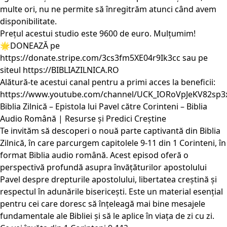
multe ori, nu ne permite să înregitrăm atunci când avem
disponibilitate.
Prețul acestui studio este 9600 de euro. Mulțumim!
🌟DONEAZĂ pe
https://donate.stripe.com/3cs3fm5XE04r9Ik3cc
sau pe
siteul
https://BIBLIAZILNICA.RO
Alătură-te acestui canal pentru a primi acces la beneficii:
https://www.youtube.com/channel/UCK_IORoVpJeKV82sp3
Biblia Zilnică – Epistola lui Pavel către Corinteni – Biblia
Audio Română | Resurse și Predici Creștine
Te invităm să descoperi o nouă parte captivantă din Biblia
Zilnică, în care parcurgem capitolele 9-11 din 1 Corinteni, în
format Biblia audio română. Acest episod oferă o
perspectivă profundă asupra învățăturilor apostolului
Pavel despre drepturile apostolului, libertatea creștină și
respectul în adunările bisericești. Este un material esențial
pentru cei care doresc să înțeleagă mai bine mesajele
fundamentale ale Bibliei și să le aplice în viața de zi cu zi.