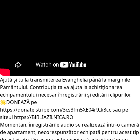
Ajută și tu la transmiterea Evanghelia până la marginile
Pământului. Contribuția ta va ajuta la achiziționarea
echipamentului necesar înregistrării și editării clipurilor.
🌟DONEAZĂ pe
https://donate.stripe.com/3cs3fm5XE04r9Ik3cc
sau pe
siteul
https://BIBLIAZILNICA.RO
Momentan, înregistrările audio se realizează într-o cameră
de apartament, necorespunzător echipată pentru acest tip
de activitate. De aceea, este nevoie să achiziționăm un