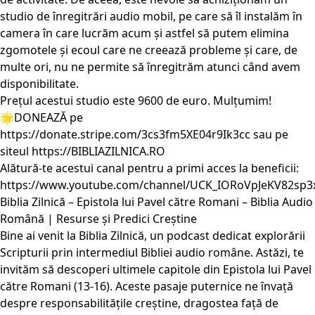
studio de înregitrări audio mobil, pe care să îl instalăm în
camera în care lucrăm acum și astfel să putem elimina
zgomotele și ecoul care ne creează probleme și care, de
multe ori, nu ne permite să înregitrăm atunci când avem
disponibilitate.
Prețul acestui studio este 9600 de euro. Mulțumim!
🌟DONEAZĂ pe
https://donate.stripe.com/3cs3fm5XE04r9Ik3cc
sau pe
siteul
https://BIBLIAZILNICA.RO
Alătură-te acestui canal pentru a primi acces la beneficii:
https://www.youtube.com/channel/UCK_IORoVpJeKV82sp3
Biblia Zilnică – Epistola lui Pavel către Romani – Biblia Audio
Română | Resurse și Predici Creștine
Bine ai venit la Biblia Zilnică, un podcast dedicat explorării
Scripturii prin intermediul Bibliei audio române. Astăzi, te
invităm să descoperi ultimele capitole din Epistola lui Pavel
către Romani (13-16). Aceste pasaje puternice ne învață
despre responsabilitățile creștine, dragostea față de