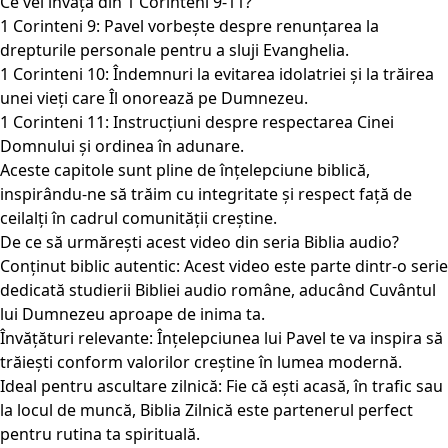
Ce vei învăța din 1 Corinteni 9-11?
1 Corinteni 9: Pavel vorbește despre renunțarea la
drepturile personale pentru a sluji Evanghelia.
1 Corinteni 10: Îndemnuri la evitarea idolatriei și la trăirea
unei vieți care Îl onorează pe Dumnezeu.
1 Corinteni 11: Instrucțiuni despre respectarea Cinei
Domnului și ordinea în adunare.
Aceste capitole sunt pline de înțelepciune biblică,
inspirându-ne să trăim cu integritate și respect față de
ceilalți în cadrul comunității creștine.
De ce să urmărești acest video din seria Biblia audio?
Conținut biblic autentic: Acest video este parte dintr-o serie
dedicată studierii Bibliei audio române, aducând Cuvântul
lui Dumnezeu aproape de inima ta.
Învățături relevante: Înțelepciunea lui Pavel te va inspira să
trăiești conform valorilor creștine în lumea modernă.
Ideal pentru ascultare zilnică: Fie că ești acasă, în trafic sau
la locul de muncă, Biblia Zilnică este partenerul perfect
pentru rutina ta spirituală.