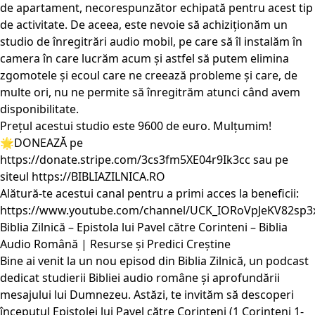
de apartament, necorespunzător echipată pentru acest tip
de activitate. De aceea, este nevoie să achiziționăm un
studio de înregitrări audio mobil, pe care să îl instalăm în
camera în care lucrăm acum și astfel să putem elimina
zgomotele și ecoul care ne creează probleme și care, de
multe ori, nu ne permite să înregitrăm atunci când avem
disponibilitate.
Prețul acestui studio este 9600 de euro. Mulțumim!
🌟DONEAZĂ pe
https://donate.stripe.com/3cs3fm5XE04r9Ik3cc
sau pe
siteul
https://BIBLIAZILNICA.RO
Alătură-te acestui canal pentru a primi acces la beneficii:
https://www.youtube.com/channel/UCK_IORoVpJeKV82sp3
Biblia Zilnică – Epistola lui Pavel către Corinteni – Biblia
Audio Română | Resurse și Predici Creștine
Bine ai venit la un nou episod din Biblia Zilnică, un podcast
dedicat studierii Bibliei audio române și aprofundării
mesajului lui Dumnezeu. Astăzi, te invităm să descoperi
începutul Epistolei lui Pavel către Corinteni (1 Corinteni 1-