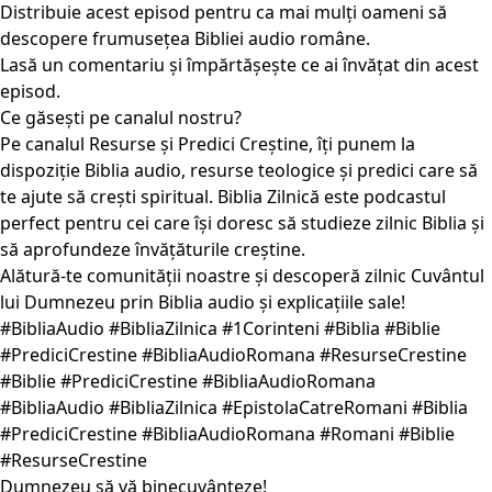
Distribuie acest episod pentru ca mai mulți oameni să
descopere frumusețea Bibliei audio române.
Lasă un comentariu și împărtășește ce ai învățat din acest
episod.
Ce găsești pe canalul nostru?
Pe canalul Resurse și Predici Creștine, îți punem la
dispoziție Biblia audio, resurse teologice și predici care să
te ajute să crești spiritual. Biblia Zilnică este podcastul
perfect pentru cei care își doresc să studieze zilnic Biblia și
să aprofundeze învățăturile creștine.
Alătură-te comunității noastre și descoperă zilnic Cuvântul
lui Dumnezeu prin Biblia audio și explicațiile sale!
#BibliaAudio #BibliaZilnica #1Corinteni #Biblia #Biblie
#PrediciCrestine #BibliaAudioRomana #ResurseCrestine
#Biblie #PrediciCrestine #BibliaAudioRomana
#BibliaAudio #BibliaZilnica #EpistolaCatreRomani #Biblia
#PrediciCrestine #BibliaAudioRomana #Romani #Biblie
#ResurseCrestine
Dumnezeu să vă binecuvânteze!