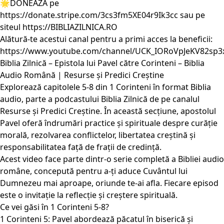
🌟DONEAZĂ pe
https://donate.stripe.com/3cs3fm5XE04r9Ik3cc
sau pe
siteul
https://BIBLIAZILNICA.RO
Alătură-te acestui canal pentru a primi acces la beneficii:
https://www.youtube.com/channel/UCK_IORoVpJeKV82sp3
Biblia Zilnică – Epistola lui Pavel către Corinteni – Biblia
Audio Română | Resurse și Predici Creștine
Explorează capitolele 5-8 din 1 Corinteni în format Biblia
audio, parte a podcastului Biblia Zilnică de pe canalul
Resurse și Predici Creștine. În această secțiune, apostolul
Pavel oferă îndrumări practice și spirituale despre curăție
morală, rezolvarea conflictelor, libertatea creștină și
responsabilitatea față de frații de credință.
Acest video face parte dintr-o serie completă a Bibliei audio
române, concepută pentru a-ți aduce Cuvântul lui
Dumnezeu mai aproape, oriunde te-ai afla. Fiecare episod
este o invitație la reflecție și creștere spirituală.
Ce vei găsi în 1 Corinteni 5-8?
1 Corinteni 5: Pavel abordează păcatul în biserică și