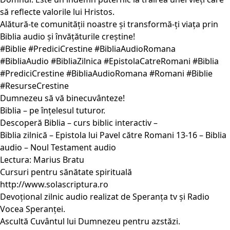
să reflecte valorile lui Hristos.
Alătură-te comunității noastre și transformă-ți viața prin
Biblia audio și învățăturile creștine!
#Biblie #PrediciCrestine #BibliaAudioRomana
#BibliaAudio #BibliaZilnica #EpistolaCatreRomani #Biblia
#PrediciCrestine #BibliaAudioRomana #Romani #Biblie
#ResurseCrestine
Dumnezeu să vă binecuvânteze!
Biblia – pe înțelesul tuturor.
Descoperă Biblia – curs biblic interactiv –
Biblia zilnică – Epistola lui Pavel către Romani 13-16 – Biblia
audio – Noul Testament audio
Lectura: Marius Bratu
Cursuri pentru sănătate spirituală
http://www.solascriptura.ro
Devoțional zilnic audio realizat de Speranța tv și Radio
Vocea Speranței.
Ascultă Cuvântul lui Dumnezeu pentru azstăzi.