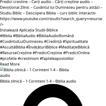
Predici crestine – Carți audio – Cărți creștine audio –
Devoțional Zilnic – Cuvântul lui Dumnezeu pentru astăzi –
Studiu Biblic – Descopera Biblia – curs biblic interactiv
https://www.youtube.com/results?search_query=resurse
/>
Instalează Aplicația Studii Biblice
#Biblia #BibliaAudio #BibliaAudioRomână
#CuvântulLuiDumnezeu #Credință #Spiritualitate
#AscultăBiblia #ÎnvățăturiBiblice #MeditațieBiblică
#ResurseCreștine #PrediciCreștine #PrediciOnline
#profetie #crestinism #fapteleapostolilor
Read More
Biblia zilnică – 1 Corinteni 1-4 – Biblia audio