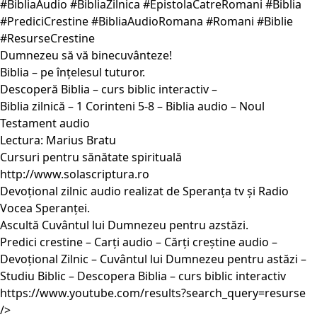
#BibliaAudio #BibliaZilnica #EpistolaCatreRomani #Biblia
#PrediciCrestine #BibliaAudioRomana #Romani #Biblie
#ResurseCrestine
Dumnezeu să vă binecuvânteze!
Biblia – pe înțelesul tuturor.
Descoperă Biblia – curs biblic interactiv –
Biblia zilnică – 1 Corinteni 5-8 – Biblia audio – Noul
Testament audio
Lectura: Marius Bratu
Cursuri pentru sănătate spirituală
http://www.solascriptura.ro
Devoțional zilnic audio realizat de Speranța tv și Radio
Vocea Speranței.
Ascultă Cuvântul lui Dumnezeu pentru azstăzi.
Predici crestine – Carți audio – Cărți creștine audio –
Devoțional Zilnic – Cuvântul lui Dumnezeu pentru astăzi –
Studiu Biblic – Descopera Biblia – curs biblic interactiv
https://www.youtube.com/results?search_query=resurse
/>