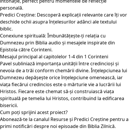
intonație, perfect pentru momentele de reflecție
personală.
Predici Creștine: Descoperă explicații relevante care îți vor
deschide ochii asupra înțelesurilor adânci ale textului
biblic.
Conexiune spirituală: Îmbunătățește-ți relația cu
Dumnezeu prin Biblia audio și mesajele inspirate din
Epistola către Corinteni.
Mesajul principal al capitolelor 1-4 din 1 Corinteni
Pavel subliniază importanța unității între credincioși și
nevoia de a trăi conform chemării divine. Înțelepciunea lui
Dumnezeu depășește orice înțelepciune omenească, iar
viața fiecărui credincios este o mărturie vie a lucrării lui
Hristos. Fiecare este chemat să-și construiască viața
spirituală pe temelia lui Hristos, contribuind la edificarea
bisericii.
Cum poți sprijini acest proiect?
Abonează-te la canalul Resurse și Predici Creștine pentru a
primi notificări despre noi episoade din Biblia Zilnică.