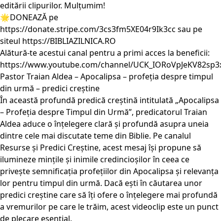
editării clipurilor. Mulțumim!
🌟DONEAZĂ pe
https://donate.stripe.com/3cs3fm5XE04r9Ik3cc sau pe
siteul https://BIBLIAZILNICA.RO
Alătură-te acestui canal pentru a primi acces la beneficii:
https://www.youtube.com/channel/UCK_IORoVpJeKV82sp3
Pastor Traian Aldea – Apocalipsa – profeția despre timpul
din urmă – predici creștine
În această profundă predică creștină intitulată „Apocalipsa
– Profeția despre Timpul din Urmă”, predicatorul Traian
Aldea aduce o înțelegere clară și profundă asupra uneia
dintre cele mai discutate teme din Biblie. Pe canalul
Resurse și Predici Creștine, acest mesaj își propune să
ilumineze mințile și inimile credincioșilor în ceea ce
privește semnificația profețiilor din Apocalipsa și relevanța
lor pentru timpul din urmă. Dacă ești în căutarea unor
predici creștine care să îți ofere o înțelegere mai profundă
a vremurilor pe care le trăim, acest videoclip este un punct
de plecare esențial.