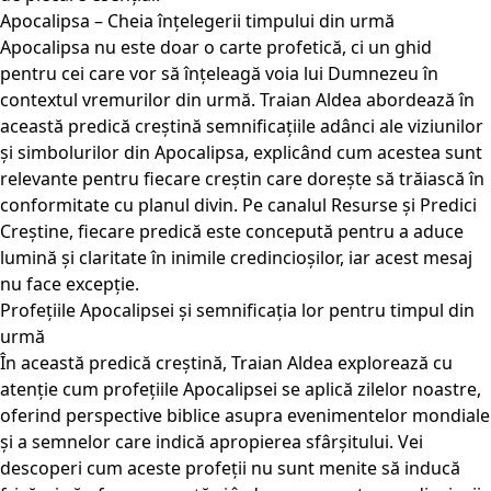
Apocalipsa – Cheia înțelegerii timpului din urmă
Apocalipsa nu este doar o carte profetică, ci un ghid
pentru cei care vor să înțeleagă voia lui Dumnezeu în
contextul vremurilor din urmă. Traian Aldea abordează în
această predică creștină semnificațiile adânci ale viziunilor
și simbolurilor din Apocalipsa, explicând cum acestea sunt
relevante pentru fiecare creștin care dorește să trăiască în
conformitate cu planul divin. Pe canalul Resurse și Predici
Creștine, fiecare predică este concepută pentru a aduce
lumină și claritate în inimile credincioșilor, iar acest mesaj
nu face excepție.
Profețiile Apocalipsei și semnificația lor pentru timpul din
urmă
În această predică creștină, Traian Aldea explorează cu
atenție cum profețiile Apocalipsei se aplică zilelor noastre,
oferind perspective biblice asupra evenimentelor mondiale
și a semnelor care indică apropierea sfârșitului. Vei
descoperi cum aceste profeții nu sunt menite să inducă