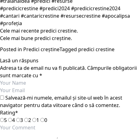
#traianaldea #predici #resurse
#predicicrestine #predici2024 #predicicrestine2024
#cantari #cantaricrestine #resursecrestine #apocalipsa
#profeția
Cele mai recente predici crestine.
Cele mai bune predici creștine.
Posted in
Predici creștine
Tagged
predici crestine
Lasă un răspuns
Adresa ta de email nu va fi publicată.
Câmpurile obligatorii
sunt marcate cu
*
Salvează-mi numele, emailul și site-ul web în acest
navigator pentru data viitoare când o să comentez.
Rating
*
5
4
3
2
1
0