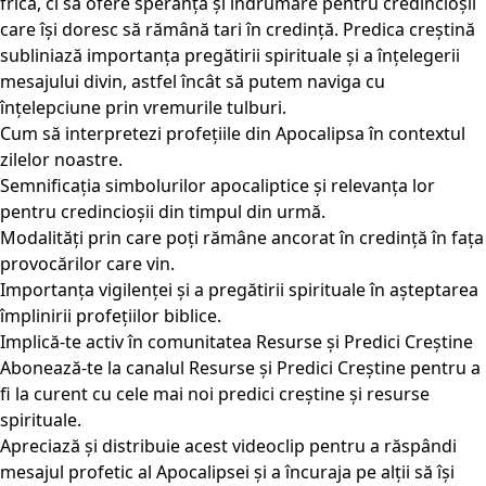
frică, ci să ofere speranță și îndrumare pentru credincioșii
care își doresc să rămână tari în credință. Predica creștină
subliniază importanța pregătirii spirituale și a înțelegerii
mesajului divin, astfel încât să putem naviga cu
înțelepciune prin vremurile tulburi.
Cum să interpretezi profețiile din Apocalipsa în contextul
zilelor noastre.
Semnificația simbolurilor apocaliptice și relevanța lor
pentru credincioșii din timpul din urmă.
Modalități prin care poți rămâne ancorat în credință în fața
provocărilor care vin.
Importanța vigilenței și a pregătirii spirituale în așteptarea
împlinirii profețiilor biblice.
Implică-te activ în comunitatea Resurse și Predici Creștine
Abonează-te la canalul Resurse și Predici Creștine pentru a
fi la curent cu cele mai noi predici creștine și resurse
spirituale.
Apreciază și distribuie acest videoclip pentru a răspândi
mesajul profetic al Apocalipsei și a încuraja pe alții să își