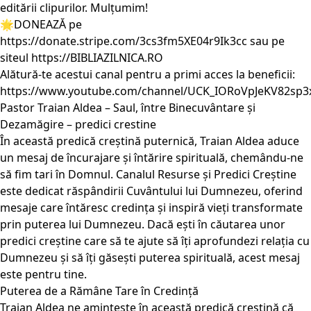
editării clipurilor. Mulțumim!
🌟DONEAZĂ pe
https://donate.stripe.com/3cs3fm5XE04r9Ik3cc sau pe
siteul https://BIBLIAZILNICA.RO
Alătură-te acestui canal pentru a primi acces la beneficii:
https://www.youtube.com/channel/UCK_IORoVpJeKV82sp3
Pastor Traian Aldea – Saul, între Binecuvântare și
Dezamăgire – predici crestine
În această predică creștină puternică, Traian Aldea aduce
un mesaj de încurajare și întărire spirituală, chemându-ne
să fim tari în Domnul. Canalul Resurse și Predici Creștine
este dedicat răspândirii Cuvântului lui Dumnezeu, oferind
mesaje care întăresc credința și inspiră vieți transformate
prin puterea lui Dumnezeu. Dacă ești în căutarea unor
predici creștine care să te ajute să îți aprofundezi relația cu
Dumnezeu și să îți găsești puterea spirituală, acest mesaj
este pentru tine.
Puterea de a Rămâne Tare în Credință
Traian Aldea ne amintește în această predică creștină că