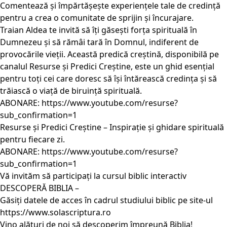
Comentează și împărtășește experiențele tale de credință
pentru a crea o comunitate de sprijin și încurajare.
Traian Aldea te invită să îți găsești forța spirituală în
Dumnezeu și să rămâi tară în Domnul, indiferent de
provocările vieții. Această predică creștină, disponibilă pe
canalul Resurse și Predici Creștine, este un ghid esențial
pentru toți cei care doresc să își întărească credința și să
trăiască o viață de biruință spirituală.
ABONARE: https://www.youtube.com/resurse?
sub_confirmation=1
Resurse și Predici Creștine – Inspirație și ghidare spirituală
pentru fiecare zi.
ABONARE: https://www.youtube.com/resurse?
sub_confirmation=1
Vă invităm să participați la cursul biblic interactiv
DESCOPERĂ BIBLIA –
Găsiți datele de acces în cadrul studiului biblic pe site-ul
https://www.solascriptura.ro
Vino alături de noi să descoperim împreună Biblia!