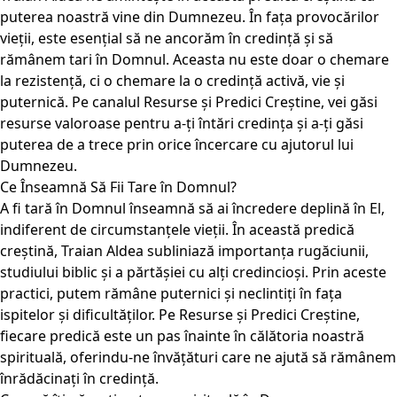
puterea noastră vine din Dumnezeu. În fața provocărilor
vieții, este esențial să ne ancorăm în credință și să
rămânem tari în Domnul. Aceasta nu este doar o chemare
la rezistență, ci o chemare la o credință activă, vie și
puternică. Pe canalul Resurse și Predici Creștine, vei găsi
resurse valoroase pentru a-ți întări credința și a-ți găsi
puterea de a trece prin orice încercare cu ajutorul lui
Dumnezeu.
Ce Înseamnă Să Fii Tare în Domnul?
A fi tară în Domnul înseamnă să ai încredere deplină în El,
indiferent de circumstanțele vieții. În această predică
creștină, Traian Aldea subliniază importanța rugăciunii,
studiului biblic și a părtășiei cu alți credincioși. Prin aceste
practici, putem rămâne puternici și neclintiți în fața
ispitelor și dificultăților. Pe Resurse și Predici Creștine,
fiecare predică este un pas înainte în călătoria noastră
spirituală, oferindu-ne învățături care ne ajută să rămânem
înrădăcinați în credință.