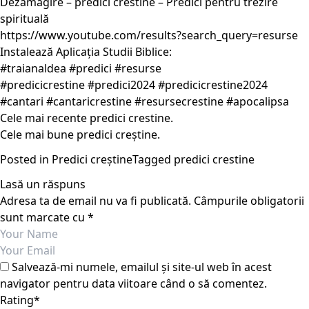
Dezamăgire – predici crestine – Predici pentru trezire
spirituală
https://www.youtube.com/results?search_query=resurse
Instalează Aplicația Studii Biblice:
#traianaldea #predici #resurse
#predicicrestine #predici2024 #predicicrestine2024
#cantari #cantaricrestine #resursecrestine #apocalipsa
Cele mai recente predici crestine.
Cele mai bune predici creștine.
Posted in
Predici creștine
Tagged
predici crestine
Lasă un răspuns
Adresa ta de email nu va fi publicată.
Câmpurile obligatorii
sunt marcate cu
*
Salvează-mi numele, emailul și site-ul web în acest
navigator pentru data viitoare când o să comentez.
Rating
*