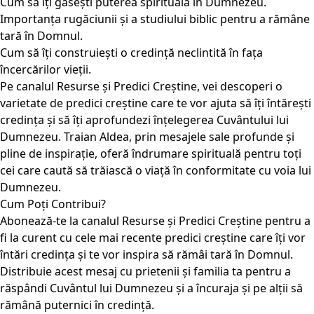
Cum să îți găsești puterea spirituală în Dumnezeu.
Importanța rugăciunii și a studiului biblic pentru a rămâne
tară în Domnul.
Cum să îți construiești o credință neclintită în fața
încercărilor vieții.
Pe canalul Resurse și Predici Creștine, vei descoperi o
varietate de predici creștine care te vor ajuta să îți întărești
credința și să îți aprofundezi înțelegerea Cuvântului lui
Dumnezeu. Traian Aldea, prin mesajele sale profunde și
pline de inspirație, oferă îndrumare spirituală pentru toți
cei care caută să trăiască o viață în conformitate cu voia lui
Dumnezeu.
Cum Poți Contribui?
Abonează-te la canalul Resurse și Predici Creștine pentru a
fi la curent cu cele mai recente predici creștine care îți vor
întări credința și te vor inspira să rămâi tară în Domnul.
Distribuie acest mesaj cu prietenii și familia ta pentru a
răspândi Cuvântul lui Dumnezeu și a încuraja și pe alții să
rămână puternici în credință.