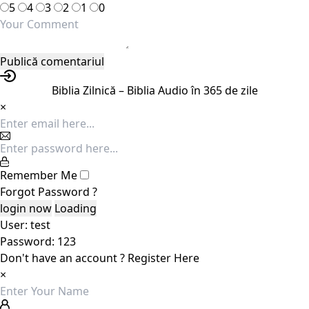
5
4
3
2
1
0
Biblia Zilnică – Biblia Audio în 365 de zile
×
Remember Me
Forgot Password ?
Loading
User: test
Password: 123
Don't have an account ?
Register Here
×