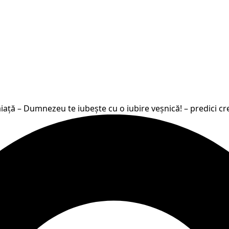
iață – Dumnezeu te iubește cu o iubire veșnică! – predici cr