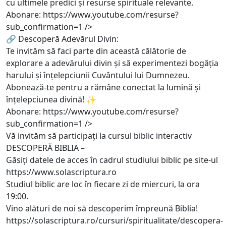
cu ultimele predici și resurse spirituale relevante.
Abonare:
https://www.youtube.com/resurse?
sub_confirmation=1
/>
🔗 Descoperă Adevărul Divin:
Te invităm să faci parte din această călătorie de
explorare a adevărului divin și să experimentezi bogăția
harului și înțelepciunii Cuvântului lui Dumnezeu.
Abonează-te pentru a rămâne conectat la lumină și
înțelepciunea divină! ✨
Abonare:
https://www.youtube.com/resurse?
sub_confirmation=1
/>
Vă invităm să participați la cursul biblic interactiv
DESCOPERĂ BIBLIA –
Găsiți datele de acces în cadrul studiului biblic pe site-ul
https://www.solascriptura.ro
Studiul biblic are loc în fiecare zi de miercuri, la ora
19:00.
Vino alături de noi să descoperim împreună Biblia!
https://solascriptura.ro/cursuri/spiritualitate/descopera-