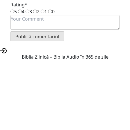
Rating
*
5
4
3
2
1
0
Biblia Zilnică – Biblia Audio în 365 de zile