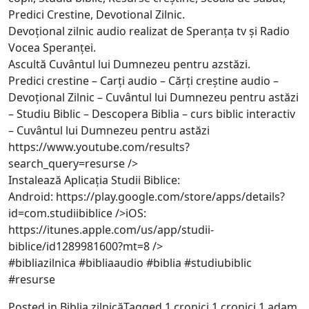
Predici Crestine, Devotional Zilnic.
Devoțional zilnic audio realizat de Speranța tv și Radio
Vocea Speranței.
Ascultă Cuvântul lui Dumnezeu pentru azstăzi.
Predici crestine – Carți audio – Cărți creștine audio –
Devoțional Zilnic – Cuvântul lui Dumnezeu pentru astăzi
– Studiu Biblic – Descopera Biblia – curs biblic interactiv
– Cuvântul lui Dumnezeu pentru astăzi
https://www.youtube.com/results?
search_query=resurse
/>
Instalează Aplicația Studii Biblice:
Android:
https://play.google.com/store/apps/details?
id=com.studiibiblice
/>iOS:
https://itunes.apple.com/us/app/studii-
biblice/id1289981600?mt=8
/>
#bibliazilnica #bibliaaudio #biblia #studiubiblic
#resurse
Posted in
Biblia zilnică
Tagged
1 cronici
1 cronici 1
adam