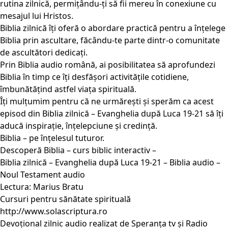
rutina zilnică, permițându-ți să fii mereu în conexiune cu
mesajul lui Hristos.
Biblia zilnică îți oferă o abordare practică pentru a înțelege
Biblia prin ascultare, făcându-te parte dintr-o comunitate
de ascultători dedicați.
Prin Biblia audio română, ai posibilitatea să aprofundezi
Biblia în timp ce îți desfășori activitățile cotidiene,
îmbunătățind astfel viața spirituală.
Îți mulțumim pentru că ne urmărești și sperăm ca acest
episod din Biblia zilnică – Evanghelia după Luca 19-21 să îți
aducă inspirație, înțelepciune și credință.
Biblia – pe înțelesul tuturor.
Descoperă Biblia – curs biblic interactiv –
Biblia zilnică – Evanghelia după Luca 19-21 – Biblia audio –
Noul Testament audio
Lectura: Marius Bratu
Cursuri pentru sănătate spirituală
http://www.solascriptura.ro
Devoțional zilnic audio realizat de Speranța tv și Radio