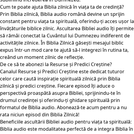
Cum te poate ajuta Biblia zilnică în viața ta de credință?
Prin Biblia zilnică, Biblia audio română devine un sprijin
constant pentru viața ta spirituală, oferindu-ți acces ușor la
învățăturile biblice zilnic. Ascultarea Bibliei audio îți permite
să rămâi conectat la Cuvântul lui Dumnezeu indiferent de
activitățile zilnice. În Biblia Zilnică găsești mesajul biblic
expus într-un mod care te ajută să-l integrezi în rutina ta,
creând un moment zilnic de reflecție.
De ce să te abonezi la Resurse și Predici Creștine?
Canalul Resurse și Predici Creștine este dedicat tuturor
celor care caută inspirație spirituală zilnică prin Biblia
zilnică și predici creștine. Fiecare episod îți aduce o
perspectivă proaspătă asupra Bibliei, sprijinindu-te în
drumul credinței și oferindu-ți ghidare spirituală prin
formatul de Biblia audio. Abonează-te acum pentru a nu
rata niciun episod din Biblia Zilnică!
Beneficiile ascultării Bibliei audio pentru viața ta spirituală:
Biblia audio este modalitatea perfectă de a integra Biblia în