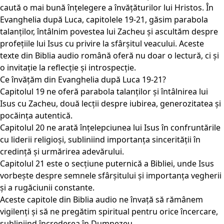
caută o mai bună înțelegere a învățăturilor lui Hristos. În
Evanghelia după Luca, capitolele 19-21, găsim parabola
talanților, întâlnim povestea lui Zacheu și ascultăm despre
profețiile lui Isus cu privire la sfârșitul veacului. Aceste
texte din Biblia audio română oferă nu doar o lectură, ci și
o invitație la reflecție și introspecție.
Ce învățăm din Evanghelia după Luca 19-21?
Capitolul 19 ne oferă parabola talanților și întâlnirea lui
Isus cu Zacheu, două lecții despre iubirea, generozitatea și
pocăința autentică.
Capitolul 20 ne arată înțelepciunea lui Isus în confruntările
cu liderii religioși, subliniind importanța sincerității în
credință și urmărirea adevărului.
Capitolul 21 este o secțiune puternică a Bibliei, unde Isus
vorbește despre semnele sfârșitului și importanța vegherii
și a rugăciunii constante.
Aceste capitole din Biblia audio ne învață să rămânem
vigilenți și să ne pregătim spiritual pentru orice încercare,
subliniind încrederea în Dumnezeu.