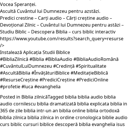
Vocea Speranței.
Ascultă Cuvântul lui Dumnezeu pentru azstăzi.
Predici crestine – Carți audio – Cărți creștine audio –
Devoțional Zilnic – Cuvântul lui Dumnezeu pentru astăzi –
Studiu Biblic – Descopera Biblia – curs biblic interactiv
https://www.youtube.com/results?search_query=resurse
/>
Instalează Aplicația Studii Biblice
#BibliaZilnică #Biblia #BibliaAudio #BibliaAudioRomână
#CuvântulLuiDumnezeu #Credință #Spiritualitate
#AscultăBiblia #ÎnvățăturiBiblice #MeditațieBiblică
#ResurseCreștine #PrediciCreștine #PrediciOnline
#profetie #luca #evanghelia
Posted in
Biblia zilnică
Tagged
biblia
biblia audio
biblia
audio cornilescu
biblia dramatizată
biblia explicata
biblia in
365 de zile
biblia intr-un an
biblia online
biblia ortodoxă
biblia zilnica
biblia zilnica in ordine cronologica
biblie audio
curs biblic
cursuri biblice
descoperă biblia
evanghelia
isus