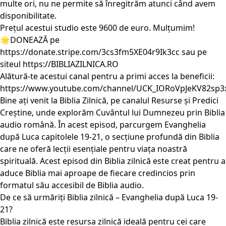
multe ori, nu ne permite să înregitrăm atunci când avem
disponibilitate.
Prețul acestui studio este 9600 de euro. Mulțumim!
🌟DONEAZĂ pe
https://donate.stripe.com/3cs3fm5XE04r9Ik3cc
sau pe
siteul
https://BIBLIAZILNICA.RO
Alătură-te acestui canal pentru a primi acces la beneficii:
https://www.youtube.com/channel/UCK_IORoVpJeKV82sp3
Bine ați venit la Biblia Zilnică, pe canalul Resurse și Predici
Creștine, unde explorăm Cuvântul lui Dumnezeu prin Biblia
audio română. În acest episod, parcurgem Evanghelia
după Luca capitolele 19-21, o secțiune profundă din Biblia
care ne oferă lecții esențiale pentru viața noastră
spirituală. Acest episod din Biblia zilnică este creat pentru a
aduce Biblia mai aproape de fiecare credincios prin
formatul său accesibil de Biblia audio.
De ce să urmăriți Biblia zilnică – Evanghelia după Luca 19-
21?
Biblia zilnică este resursa zilnică ideală pentru cei care