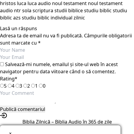
hristos
luca
luca audio
noul testament
noul testament
audio
ntr
sola scriptura
studii biblice
studiu biblic
studiu
biblic azs
studiu biblic individual
zilnic
Lasă un răspuns
Adresa ta de email nu va fi publicată.
Câmpurile obligatorii
sunt marcate cu
*
Salvează-mi numele, emailul și site-ul web în acest
navigator pentru data viitoare când o să comentez.
Rating
*
5
4
3
2
1
0
Biblia Zilnică – Biblia Audio în 365 de zile
×