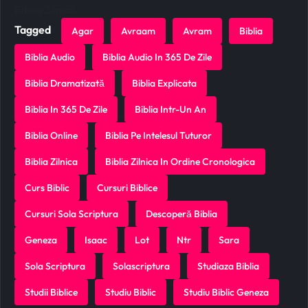
Biblia Zilnică
Tagged
Agar
Avraam
Avram
Biblia
Biblia Audio
Biblia Audio In 365 De Zile
Biblia Dramatizată
Biblia Explicata
Biblia In 365 De Zile
Biblia Intr-Un An
Biblia Online
Biblia Pe Intelesul Tuturor
Biblia Zilnica
Biblia Zilnica In Ordine Cronologica
Curs Biblic
Cursuri Biblice
Cursuri Sola Scriptura
Descoperă Biblia
Geneza
Isaac
Lot
Ntr
Sara
Sola Scriptura
Solascriptura
Studiaza Biblia
Studii Biblice
Studiu Biblic
Studiu Biblic Geneza