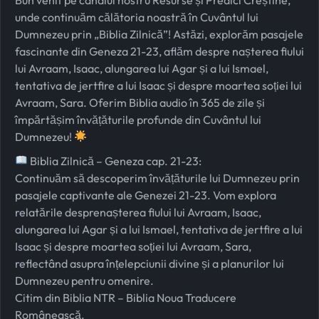
unde continuăm călătoria noastră în Cuvântul lui
Dumnezeu prin „Biblia Zilnică”! Astăzi, explorăm pasajele
fascinante din Geneza 21-23, aflăm despre nașterea fiului
lui Avraam, Isaac, alungarea lui Agar și a lui Ismael,
tentativa de jertfire a lui Isaac și despre moartea soției lui
Avraam, Sara. Oferim Biblia audio în 365 de zile și
împărtășim învățăturile profunde din Cuvântul lui
Dumnezeu!
Biblia Zilnică – Geneza cap. 21-23:
Continuăm să descoperim învățăturile lui Dumnezeu prin
pasajele captivante ale Genezei 21-23. Vom explora
relatările desprenașterea fiului lui Avraam, Isaac,
alungarea lui Agar și a lui Ismael, tentativa de jertfire a lui
Isaac și despre moartea soției lui Avraam, Sara,
reflectând asupra înțelepciunii divine și a planurilor lui
Dumnezeu pentru omenire.
Citim din Biblia NTR – Biblia Noua Traducere
Românească.