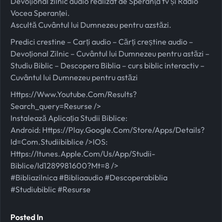
Devoțional zilnic audio realizat de Speranța tv și Radio
Vocea Speranței.
Ascultă Cuvântul lui Dumnezeu pentru azstăzi.
Predici crestine – Carți audio – Cărți creștine audio –
Devoțional Zilnic – Cuvântul lui Dumnezeu pentru astăzi –
Studiu Biblic – Descopera Biblia – curs biblic interactiv –
Cuvântul lui Dumnezeu pentru astăzi
Https://www.youtube.com/results?
Search_query=resurse
/>
Instalează Aplicația Studii Biblice:
Android:
Https://play.google.com/store/apps/details?
Id=com.studiibiblice
/>iOS:
Https://itunes.apple.com/us/app/studii-
Biblice/id1289981600?mt=8
/>
#bibliazilnica #bibliaaudio #descoperabiblia
#studiubiblic #resurse
Posted In