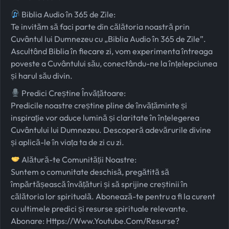
Biblia Audio în 365 de Zile:
Te invităm să faci parte din călătoria noastră prin
Cuvântul lui Dumnezeu cu „Biblia Audio în 365 de Zile”.
Ascultând Biblia în fiecare zi, vom experimenta întreaga
poveste a Cuvântului său, conectându-ne la înțelepciunea
și harul său divin.
Predici Creștine Învățătoare:
Predicile noastre creștine pline de învățăminte și
inspirație vor aduce lumină și claritate în înțelegerea
Cuvântului lui Dumnezeu. Descoperă adevărurile divine
și aplică-le în viața ta de zi cu zi.
Alătură-te Comunității Noastre:
Suntem o comunitate deschisă, pregătită să
împărtășească învățături și să sprijine creștinii în
călătoria lor spirituală. Abonează-te pentru a fi la curent
cu ultimele predici și resurse spirituale relevante.
Abonare:
Https://www.youtube.com/resurse?