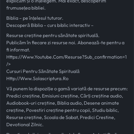
explicăm și o înțelegem. Mai exact, descoperim
frumusețea bibliei.
Biblia – pe înțelesul tuturor.
Descoperă Biblia – curs biblic interactiv –
Resurse creștine pentru sănătate spirituală.
Publicăm în fiecare zi resurse noi. Abonează-te pentru a
fi informat.
Https://www.youtube.com/resurse?sub_confirmation=1
/>
Cursuri Pentru Sănătate Spirituală
Http://www.solascriptura.ro
Vă punem la dispoziție o gamă variată de resurse precum:
Predici creștine, Emisiuni creștine, Cărți creștine audio,
Audiobook-uri creștine, Biblia audio, Desene animate
creștine, Povestiri creștine pentru copii, Studiu biblic,
Resurse creștine, Scoala de Sabat, Predici Crestine,
Devotional Zilnic.