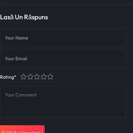
Lasă Un Răspuns
1
2
3
4
5
Rating
*