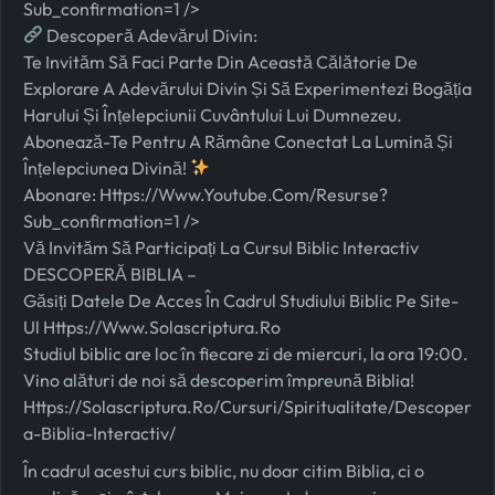
Sub_confirmation=1
/>
Descoperă Adevărul Divin:
Te Invităm Să Faci Parte Din Această Călătorie De
Explorare A Adevărului Divin Și Să Experimentezi Bogăția
Harului Și Înțelepciunii Cuvântului Lui Dumnezeu.
Abonează-Te Pentru A Rămâne Conectat La Lumină Și
Înțelepciunea Divină!
Abonare:
Https://www.youtube.com/resurse?
Sub_confirmation=1
/>
Vă Invităm Să Participați La Cursul Biblic Interactiv
DESCOPERĂ BIBLIA –
Găsiți Datele De Acces În Cadrul Studiului Biblic Pe Site-
Ul
Https://www.solascriptura.ro
Studiul biblic are loc în fiecare zi de miercuri, la ora 19:00.
Vino alături de noi să descoperim împreună Biblia!
Https://solascriptura.ro/cursuri/spiritualitate/descoper
A-Biblia-Interactiv/
În cadrul acestui curs biblic, nu doar citim Biblia, ci o