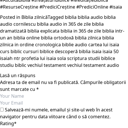
#AscultăBiblia #ÎnvățăturiBiblice #MeditațieBiblică
#ResurseCreștine #PrediciCreștine #PrediciOnline #isaia
Posted in
Biblia zilnică
Tagged
biblia
biblia audio
biblia
audio cornilescu
biblia audio in 365 de zile
biblia
dramatizată
biblia explicata
biblia in 365 de zile
biblia intr-
un an
biblia online
biblia ortodoxă
biblia zilnica
biblia
zilnica in ordine cronologica
biblie audio
cartea lui isaia
curs biblic
cursuri biblice
descoperă biblia
isaia
isaia 50
isaiah
ntr
profetia lui isaia
sola scriptura
studii biblice
studiu biblic
vechiul testament
vechiul testament audio
Lasă un răspuns
Adresa ta de email nu va fi publicată.
Câmpurile obligatorii
sunt marcate cu
*
Salvează-mi numele, emailul și site-ul web în acest
navigator pentru data viitoare când o să comentez.
Rating
*