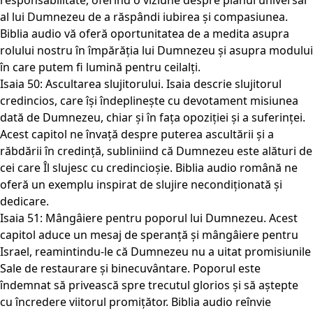
responsabilitate, oferind o viziune despre planul universal
al lui Dumnezeu de a răspândi iubirea și compasiunea.
Biblia audio vă oferă oportunitatea de a medita asupra
rolului nostru în împărăția lui Dumnezeu și asupra modului
în care putem fi lumină pentru ceilalți.
Isaia 50: Ascultarea slujitorului. Isaia descrie slujitorul
credincios, care își îndeplinește cu devotament misiunea
dată de Dumnezeu, chiar și în fața opoziției și a suferinței.
Acest capitol ne învață despre puterea ascultării și a
răbdării în credință, subliniind că Dumnezeu este alături de
cei care Îl slujesc cu credincioșie. Biblia audio română ne
oferă un exemplu inspirat de slujire necondiționată și
dedicare.
Isaia 51: Mângâiere pentru poporul lui Dumnezeu. Acest
capitol aduce un mesaj de speranță și mângâiere pentru
Israel, reamintindu-le că Dumnezeu nu a uitat promisiunile
Sale de restaurare și binecuvântare. Poporul este
îndemnat să privească spre trecutul glorios și să aștepte
cu încredere viitorul promițător. Biblia audio reînvie