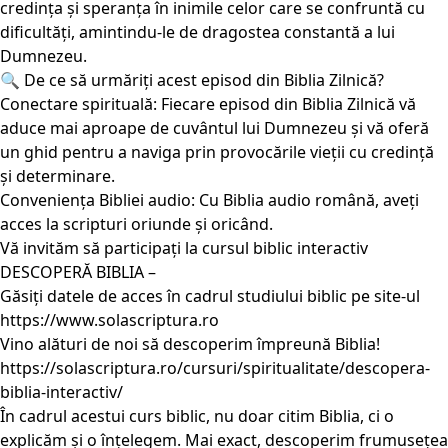
credința și speranța în inimile celor care se confruntă cu
dificultăți, amintindu-le de dragostea constantă a lui
Dumnezeu.
🔍 De ce să urmăriți acest episod din Biblia Zilnică?
Conectare spirituală: Fiecare episod din Biblia Zilnică vă
aduce mai aproape de cuvântul lui Dumnezeu și vă oferă
un ghid pentru a naviga prin provocările vieții cu credință
și determinare.
Conveniența Bibliei audio: Cu Biblia audio română, aveți
acces la scripturi oriunde și oricând.
Vă invităm să participați la cursul biblic interactiv
DESCOPERĂ BIBLIA –
Găsiți datele de acces în cadrul studiului biblic pe site-ul
https://www.solascriptura.ro
Vino alături de noi să descoperim împreună Biblia!
https://solascriptura.ro/cursuri/spiritualitate/descopera-
biblia-interactiv/
În cadrul acestui curs biblic, nu doar citim Biblia, ci o
explicăm și o înțelegem. Mai exact, descoperim frumusețea