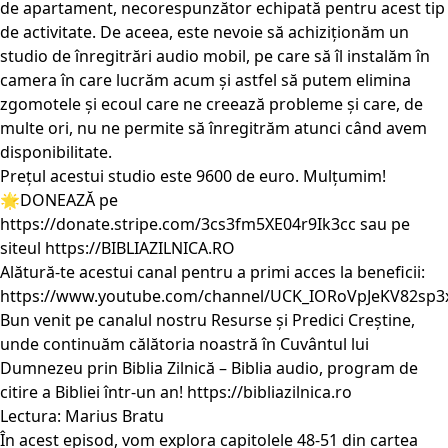
de apartament, necorespunzător echipată pentru acest tip
de activitate. De aceea, este nevoie să achiziționăm un
studio de înregitrări audio mobil, pe care să îl instalăm în
camera în care lucrăm acum și astfel să putem elimina
zgomotele și ecoul care ne creează probleme și care, de
multe ori, nu ne permite să înregitrăm atunci când avem
disponibilitate.
Prețul acestui studio este 9600 de euro. Mulțumim!
🌟DONEAZĂ pe
https://donate.stripe.com/3cs3fm5XE04r9Ik3cc
sau pe
siteul
https://BIBLIAZILNICA.RO
Alătură-te acestui canal pentru a primi acces la beneficii:
https://www.youtube.com/channel/UCK_IORoVpJeKV82sp3
Bun venit pe canalul nostru Resurse și Predici Creștine,
unde continuăm călătoria noastră în Cuvântul lui
Dumnezeu prin Biblia Zilnică – Biblia audio, program de
citire a Bibliei într-un an!
https://bibliazilnica.ro
Lectura: Marius Bratu
În acest episod, vom explora capitolele 48-51 din cartea