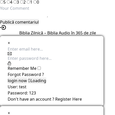
5
4
3
2
1
0
Biblia Zilnică – Biblia Audio în 365 de zile
×
Remember Me
Forgot Password ?
Loading
User: test
Password: 123
Don't have an account ?
Register Here
×