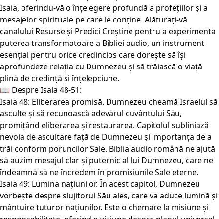
Isaia, oferindu-vă o înțelegere profundă a profețiilor și a
mesajelor spirituale pe care le conține. Alăturați-vă
canalului Resurse și Predici Creștine pentru a experimenta
puterea transformatoare a Bibliei audio, un instrument
esențial pentru orice credincios care dorește să își
aprofundeze relația cu Dumnezeu și să trăiască o viață
plină de credință și înțelepciune.
📖 Despre Isaia 48-51:
Isaia 48: Eliberarea promisă. Dumnezeu cheamă Israelul să
asculte și să recunoască adevărul cuvântului Său,
promițând eliberarea și restaurarea. Capitolul subliniază
nevoia de ascultare față de Dumnezeu și importanța de a
trăi conform poruncilor Sale. Biblia audio română ne ajută
să auzim mesajul clar și puternic al lui Dumnezeu, care ne
îndeamnă să ne încredem în promisiunile Sale eterne.
Isaia 49: Lumina națiunilor. În acest capitol, Dumnezeu
vorbește despre slujitorul Său ales, care va aduce lumină și
mântuire tuturor națiunilor. Este o chemare la misiune și