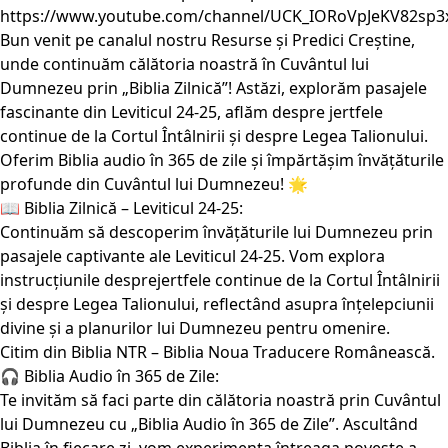
https://www.youtube.com/channel/UCK_IORoVpJeKV82sp3
Bun venit pe canalul nostru Resurse și Predici Creștine,
unde continuăm călătoria noastră în Cuvântul lui
Dumnezeu prin „Biblia Zilnică”! Astăzi, explorăm pasajele
fascinante din Leviticul 24-25, aflăm despre jertfele
continue de la Cortul Întâlnirii și despre Legea Talionului.
Oferim Biblia audio în 365 de zile și împărtășim învățăturile
profunde din Cuvântul lui Dumnezeu! 🌟
📖 Biblia Zilnică – Leviticul 24-25:
Continuăm să descoperim învățăturile lui Dumnezeu prin
pasajele captivante ale Leviticul 24-25. Vom explora
instrucțiunile desprejertfele continue de la Cortul Întâlnirii
și despre Legea Talionului, reflectând asupra înțelepciunii
divine și a planurilor lui Dumnezeu pentru omenire.
Citim din Biblia NTR – Biblia Noua Traducere Românească.
🎧 Biblia Audio în 365 de Zile:
Te invităm să faci parte din călătoria noastră prin Cuvântul
lui Dumnezeu cu „Biblia Audio în 365 de Zile”. Ascultând