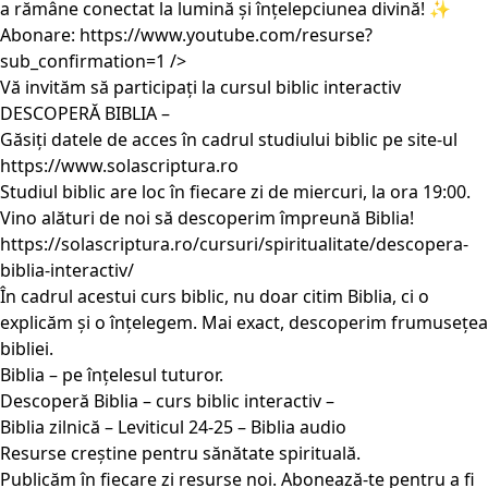
a rămâne conectat la lumină și înțelepciunea divină! ✨
Abonare:
https://www.youtube.com/resurse?
sub_confirmation=1
/>
Vă invităm să participați la cursul biblic interactiv
DESCOPERĂ BIBLIA –
Găsiți datele de acces în cadrul studiului biblic pe site-ul
https://www.solascriptura.ro
Studiul biblic are loc în fiecare zi de miercuri, la ora 19:00.
Vino alături de noi să descoperim împreună Biblia!
https://solascriptura.ro/cursuri/spiritualitate/descopera-
biblia-interactiv/
În cadrul acestui curs biblic, nu doar citim Biblia, ci o
explicăm și o înțelegem. Mai exact, descoperim frumusețea
bibliei.
Biblia – pe înțelesul tuturor.
Descoperă Biblia – curs biblic interactiv –
Biblia zilnică – Leviticul 24-25 – Biblia audio
Resurse creștine pentru sănătate spirituală.
Publicăm în fiecare zi resurse noi. Abonează-te pentru a fi