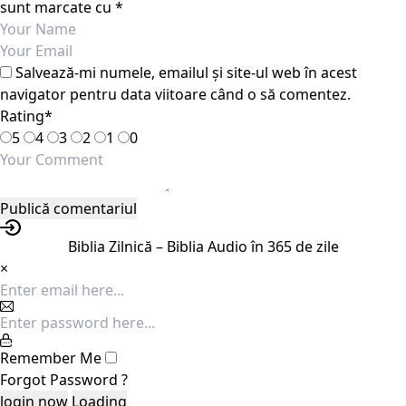
sunt marcate cu
*
Salvează-mi numele, emailul și site-ul web în acest
navigator pentru data viitoare când o să comentez.
Rating
*
5
4
3
2
1
0
Biblia Zilnică – Biblia Audio în 365 de zile
×
Remember Me
Forgot Password ?
Loading