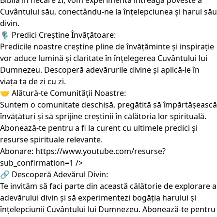
Biblia în fiecare zi, vom experimenta întreaga poveste a
Cuvântului său, conectându-ne la înțelepciunea și harul său
divin.
🎙️ Predici Creștine Învățătoare:
Predicile noastre creștine pline de învățăminte și inspirație
vor aduce lumină și claritate în înțelegerea Cuvântului lui
Dumnezeu. Descoperă adevărurile divine și aplică-le în
viața ta de zi cu zi.
🤝 Alătură-te Comunității Noastre:
Suntem o comunitate deschisă, pregătită să împărtășească
învățături și să sprijine creștinii în călătoria lor spirituală.
Abonează-te pentru a fi la curent cu ultimele predici și
resurse spirituale relevante.
Abonare:
https://www.youtube.com/resurse?
sub_confirmation=1
/>
🔗 Descoperă Adevărul Divin:
Te invităm să faci parte din această călătorie de explorare a
adevărului divin și să experimentezi bogăția harului și
înțelepciunii Cuvântului lui Dumnezeu. Abonează-te pentru