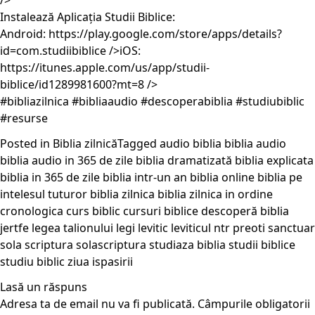
/>
Instalează Aplicația Studii Biblice:
Android:
https://play.google.com/store/apps/details?
id=com.studiibiblice
/>iOS:
https://itunes.apple.com/us/app/studii-
biblice/id1289981600?mt=8
/>
#bibliazilnica #bibliaaudio #descoperabiblia #studiubiblic
#resurse
Posted in
Biblia zilnică
Tagged
audio
biblia
biblia audio
biblia audio in 365 de zile
biblia dramatizată
biblia explicata
biblia in 365 de zile
biblia intr-un an
biblia online
biblia pe
intelesul tuturor
biblia zilnica
biblia zilnica in ordine
cronologica
curs biblic
cursuri biblice
descoperă biblia
jertfe
legea talionului
legi
levitic
leviticul
ntr
preoti
sanctuar
sola scriptura
solascriptura
studiaza biblia
studii biblice
studiu biblic
ziua ispasirii
Lasă un răspuns
Adresa ta de email nu va fi publicată.
Câmpurile obligatorii